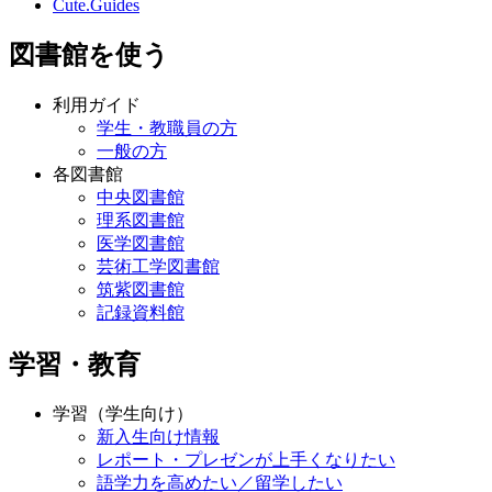
Cute.Guides
図書館を使う
利用ガイド
学生・教職員の方
一般の方
各図書館
中央図書館
理系図書館
医学図書館
芸術工学図書館
筑紫図書館
記録資料館
学習・教育
学習（学生向け）
新入生向け情報
レポート・プレゼンが上手くなりたい
語学力を高めたい／留学したい