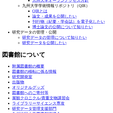
九州大学オープンアクセス方針
九州大学学術情報リポジトリ（QIR）
QIRとは
論文・成果を公開したい
刊行物（紀要・学会誌）を電子化したい
博士論文の公開について知りたい
研究データの管理・公開
研究データの管理について知りたい
研究データを公開したい
図書館について
附属図書館の概要
図書館の移転に係る情報
研究開発室
出版物
オリジナルグッズ
図書館へのご寄付等
展観クロニクル/貴重文物講習会
ライブラリーサイエンス専攻
研究データ管理支援部門