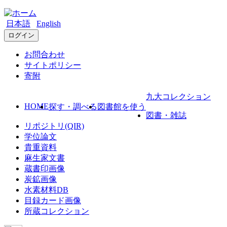
日本語
English
ログイン
お問合わせ
サイトポリシー
寄附
九大コレクション
HOME
探す・調べる
図書館を使う
図書・雑誌
リポジトリ(QIR)
学位論文
貴重資料
麻生家文書
蔵書印画像
炭鉱画像
水素材料DB
目録カード画像
所蔵コレクション