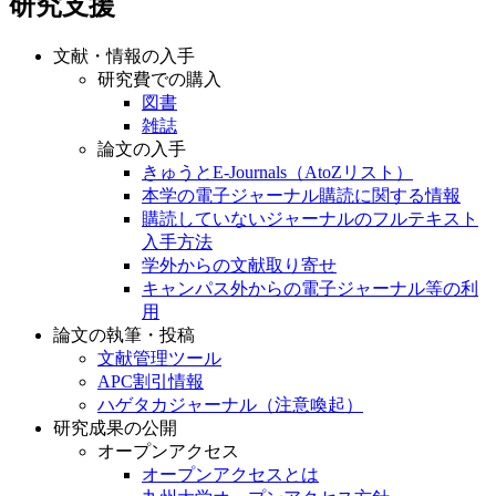
研究支援
文献・情報の入手
研究費での購入
図書
雑誌
論文の入手
きゅうとE-Journals（AtoZリスト）
本学の電子ジャーナル購読に関する情報
購読していないジャーナルのフルテキスト
入手方法
学外からの文献取り寄せ
キャンパス外からの電子ジャーナル等の利
用
論文の執筆・投稿
文献管理ツール
APC割引情報
ハゲタカジャーナル（注意喚起）
研究成果の公開
オープンアクセス
オープンアクセスとは