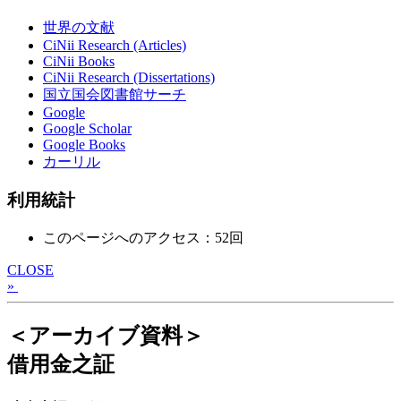
世界の文献
CiNii Research (Articles)
CiNii Books
CiNii Research (Dissertations)
国立国会図書館サーチ
Google
Google Scholar
Google Books
カーリル
利用統計
このページへのアクセス：52回
CLOSE
»
＜アーカイブ資料＞
借用金之証