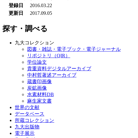
登録日
2016.03.22
更新日
2017.09.05
探す・調べる
九大コレクション
図書・雑誌・電子ブック・電子ジャーナル
リポジトリ（QIR）
学位論文
貴重資料デジタルアーカイブ
中村哲著述アーカイブ
蔵書印画像
炭鉱画像
水素材料DB
麻生家文書
世界の文献
データベース
所蔵コレクション
九大出版物
電子展示