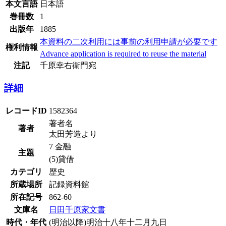
本文言語
日本語
巻冊数
1
出版年
1885
本資料の二次利用には事前の利用申請が必要です
権利情報
Advance application is required to reuse the material
注記
千原幸右衛門宛
詳細
レコードID
1582364
著者名
著者
太田芳造より
7 金融
主題
(5)貸借
カテゴリ
歴史
所蔵場所
記録資料館
所在記号
862-60
文庫名
日田千原家文書
時代・年代
(明治以降)明治十八年十二月九日