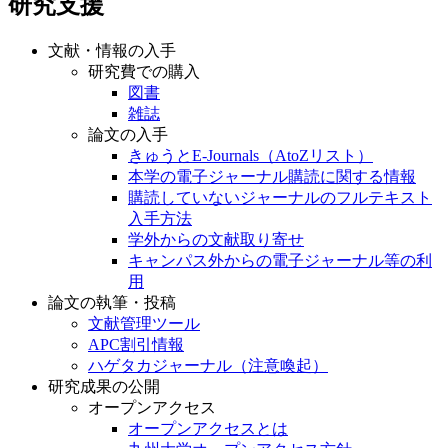
研究支援
文献・情報の入手
研究費での購入
図書
雑誌
論文の入手
きゅうとE-Journals（AtoZリスト）
本学の電子ジャーナル購読に関する情報
購読していないジャーナルのフルテキスト
入手方法
学外からの文献取り寄せ
キャンパス外からの電子ジャーナル等の利
用
論文の執筆・投稿
文献管理ツール
APC割引情報
ハゲタカジャーナル（注意喚起）
研究成果の公開
オープンアクセス
オープンアクセスとは