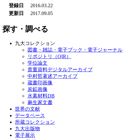
登録日
2016.03.22
更新日
2017.09.05
探す・調べる
九大コレクション
図書・雑誌・電子ブック・電子ジャーナル
リポジトリ（QIR）
学位論文
貴重資料デジタルアーカイブ
中村哲著述アーカイブ
蔵書印画像
炭鉱画像
水素材料DB
麻生家文書
世界の文献
データベース
所蔵コレクション
九大出版物
電子展示