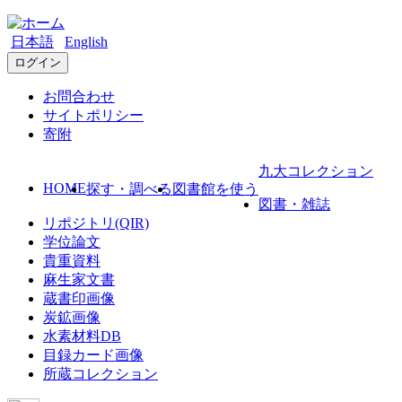
日本語
English
ログイン
お問合わせ
サイトポリシー
寄附
九大コレクション
HOME
探す・調べる
図書館を使う
図書・雑誌
リポジトリ(QIR)
学位論文
貴重資料
麻生家文書
蔵書印画像
炭鉱画像
水素材料DB
目録カード画像
所蔵コレクション