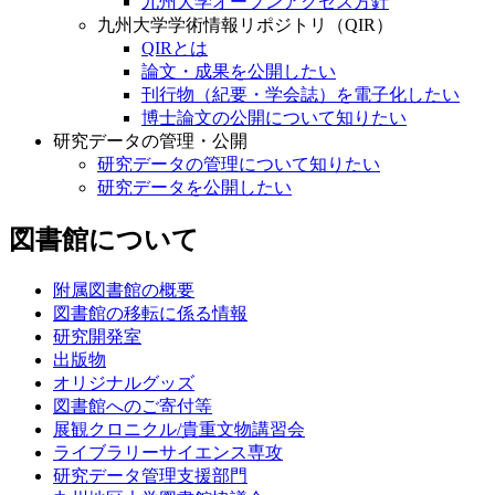
九州大学オープンアクセス方針
九州大学学術情報リポジトリ（QIR）
QIRとは
論文・成果を公開したい
刊行物（紀要・学会誌）を電子化したい
博士論文の公開について知りたい
研究データの管理・公開
研究データの管理について知りたい
研究データを公開したい
図書館について
附属図書館の概要
図書館の移転に係る情報
研究開発室
出版物
オリジナルグッズ
図書館へのご寄付等
展観クロニクル/貴重文物講習会
ライブラリーサイエンス専攻
研究データ管理支援部門