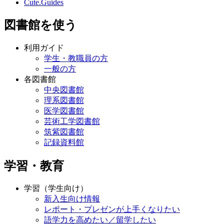
Cute.Guides
図書館を使う
利用ガイド
学生・教職員の方
一般の方
各図書館
中央図書館
理系図書館
医学図書館
芸術工学図書館
筑紫図書館
記録資料館
学習・教育
学習（学生向け）
新入生向け情報
レポート・プレゼンが上手くなりたい
語学力を高めたい／留学したい