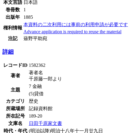
本文言語
日本語
巻冊数
1
出版年
1885
本資料の二次利用には事前の利用申請が必要です
権利情報
Advance application is required to reuse the material
注記
薙野平助宛
詳細
レコードID
1582362
著者名
著者
千原藤一郎より
7 金融
主題
(5)貸借
カテゴリ
歴史
所蔵場所
記録資料館
所在記号
189-20
文庫名
日田千原家文書
時代・年代
(明治以降)明治十八年十一月廿九日