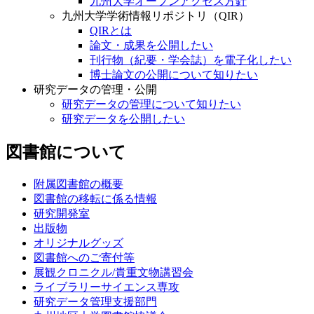
九州大学オープンアクセス方針
九州大学学術情報リポジトリ（QIR）
QIRとは
論文・成果を公開したい
刊行物（紀要・学会誌）を電子化したい
博士論文の公開について知りたい
研究データの管理・公開
研究データの管理について知りたい
研究データを公開したい
図書館について
附属図書館の概要
図書館の移転に係る情報
研究開発室
出版物
オリジナルグッズ
図書館へのご寄付等
展観クロニクル/貴重文物講習会
ライブラリーサイエンス専攻
研究データ管理支援部門