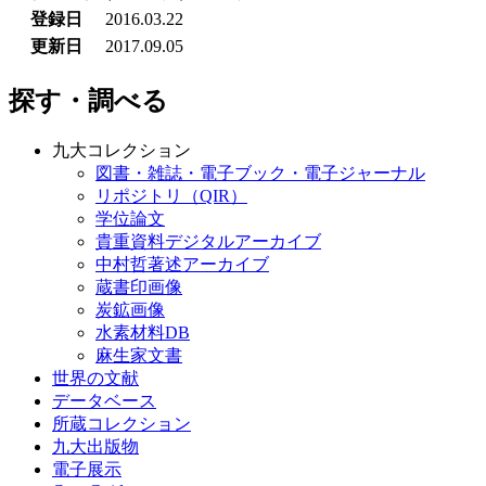
登録日
2016.03.22
更新日
2017.09.05
探す・調べる
九大コレクション
図書・雑誌・電子ブック・電子ジャーナル
リポジトリ（QIR）
学位論文
貴重資料デジタルアーカイブ
中村哲著述アーカイブ
蔵書印画像
炭鉱画像
水素材料DB
麻生家文書
世界の文献
データベース
所蔵コレクション
九大出版物
電子展示