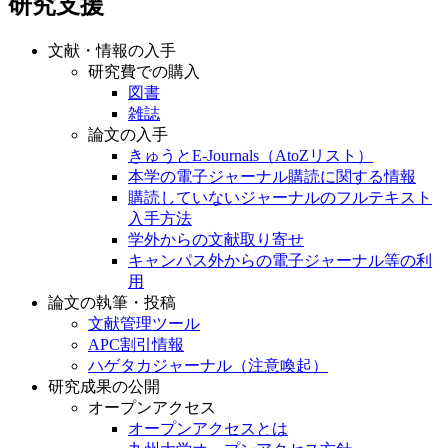
研究支援
文献・情報の入手
研究費での購入
図書
雑誌
論文の入手
きゅうとE-Journals（AtoZリスト）
本学の電子ジャーナル購読に関する情報
購読していないジャーナルのフルテキスト
入手方法
学外からの文献取り寄せ
キャンパス外からの電子ジャーナル等の利
用
論文の執筆・投稿
文献管理ツール
APC割引情報
ハゲタカジャーナル（注意喚起）
研究成果の公開
オープンアクセス
オープンアクセスとは