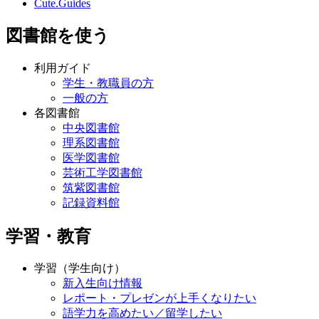
Cute.Guides
図書館を使う
利用ガイド
学生・教職員の方
一般の方
各図書館
中央図書館
理系図書館
医学図書館
芸術工学図書館
筑紫図書館
記録資料館
学習・教育
学習（学生向け）
新入生向け情報
レポート・プレゼンが上手くなりたい
語学力を高めたい／留学したい