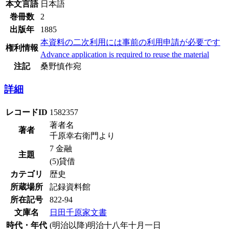
本文言語
日本語
巻冊数
2
出版年
1885
本資料の二次利用には事前の利用申請が必要です
権利情報
Advance application is required to reuse the material
注記
桑野慎作宛
詳細
レコードID
1582357
著者名
著者
千原幸右衛門より
7 金融
主題
(5)貸借
カテゴリ
歴史
所蔵場所
記録資料館
所在記号
822-94
文庫名
日田千原家文書
時代・年代
(明治以降)明治十八年十月一日