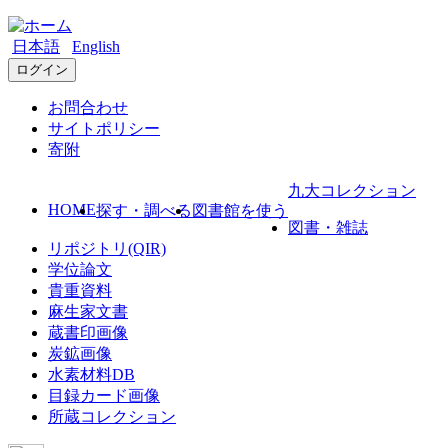
日本語
English
ログイン
お問合わせ
サイトポリシー
寄附
九大コレクション
HOME
探す・調べる
図書館を使う
図書・雑誌
リポジトリ(QIR)
学位論文
貴重資料
麻生家文書
蔵書印画像
炭鉱画像
水素材料DB
目録カード画像
所蔵コレクション