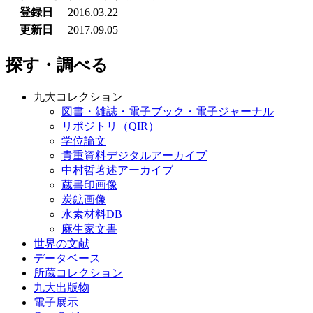
登録日
2016.03.22
更新日
2017.09.05
探す・調べる
九大コレクション
図書・雑誌・電子ブック・電子ジャーナル
リポジトリ（QIR）
学位論文
貴重資料デジタルアーカイブ
中村哲著述アーカイブ
蔵書印画像
炭鉱画像
水素材料DB
麻生家文書
世界の文献
データベース
所蔵コレクション
九大出版物
電子展示