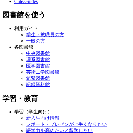
Cute.Guides
図書館を使う
利用ガイド
学生・教職員の方
一般の方
各図書館
中央図書館
理系図書館
医学図書館
芸術工学図書館
筑紫図書館
記録資料館
学習・教育
学習（学生向け）
新入生向け情報
レポート・プレゼンが上手くなりたい
語学力を高めたい／留学したい