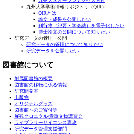
九州大学オープンアクセス方針
九州大学学術情報リポジトリ（QIR）
QIRとは
論文・成果を公開したい
刊行物（紀要・学会誌）を電子化したい
博士論文の公開について知りたい
研究データの管理・公開
研究データの管理について知りたい
研究データを公開したい
図書館について
附属図書館の概要
図書館の移転に係る情報
研究開発室
出版物
オリジナルグッズ
図書館へのご寄付等
展観クロニクル/貴重文物講習会
ライブラリーサイエンス専攻
研究データ管理支援部門