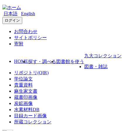
日本語
English
ログイン
お問合わせ
サイトポリシー
寄附
九大コレクション
HOME
探す・調べる
図書館を使う
図書・雑誌
リポジトリ(QIR)
学位論文
貴重資料
麻生家文書
蔵書印画像
炭鉱画像
水素材料DB
目録カード画像
所蔵コレクション