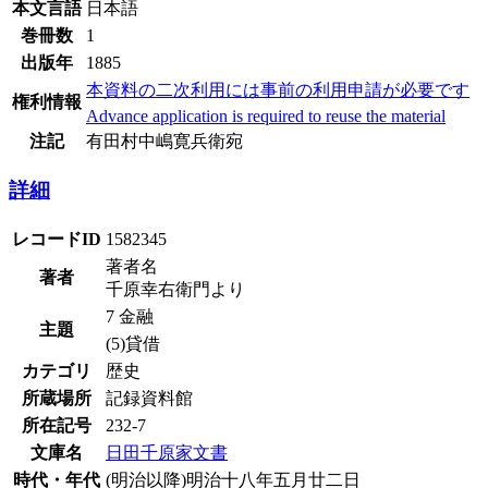
本文言語
日本語
巻冊数
1
出版年
1885
本資料の二次利用には事前の利用申請が必要です
権利情報
Advance application is required to reuse the material
注記
有田村中嶋寛兵衛宛
詳細
レコードID
1582345
著者名
著者
千原幸右衛門より
7 金融
主題
(5)貸借
カテゴリ
歴史
所蔵場所
記録資料館
所在記号
232-7
文庫名
日田千原家文書
時代・年代
(明治以降)明治十八年五月廿二日