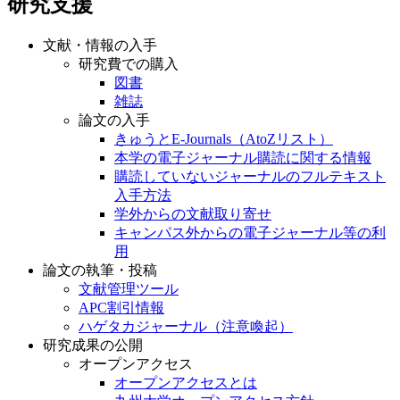
研究支援
文献・情報の入手
研究費での購入
図書
雑誌
論文の入手
きゅうとE-Journals（AtoZリスト）
本学の電子ジャーナル購読に関する情報
購読していないジャーナルのフルテキスト
入手方法
学外からの文献取り寄せ
キャンパス外からの電子ジャーナル等の利
用
論文の執筆・投稿
文献管理ツール
APC割引情報
ハゲタカジャーナル（注意喚起）
研究成果の公開
オープンアクセス
オープンアクセスとは