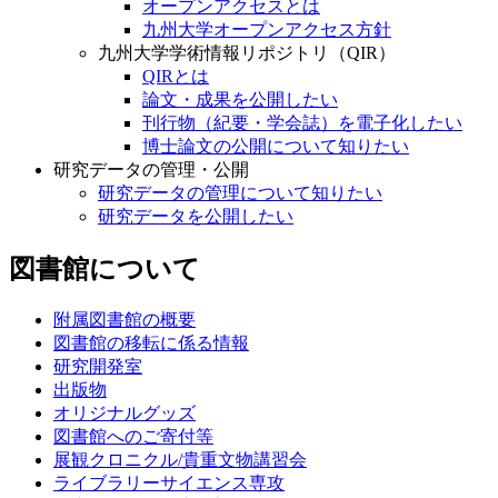
オープンアクセスとは
九州大学オープンアクセス方針
九州大学学術情報リポジトリ（QIR）
QIRとは
論文・成果を公開したい
刊行物（紀要・学会誌）を電子化したい
博士論文の公開について知りたい
研究データの管理・公開
研究データの管理について知りたい
研究データを公開したい
図書館について
附属図書館の概要
図書館の移転に係る情報
研究開発室
出版物
オリジナルグッズ
図書館へのご寄付等
展観クロニクル/貴重文物講習会
ライブラリーサイエンス専攻