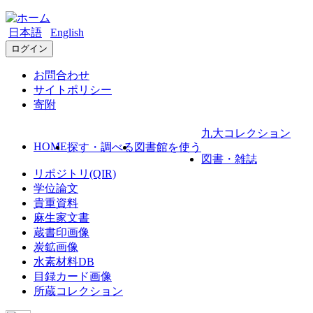
日本語
English
ログイン
お問合わせ
サイトポリシー
寄附
九大コレクション
HOME
探す・調べる
図書館を使う
図書・雑誌
リポジトリ(QIR)
学位論文
貴重資料
麻生家文書
蔵書印画像
炭鉱画像
水素材料DB
目録カード画像
所蔵コレクション