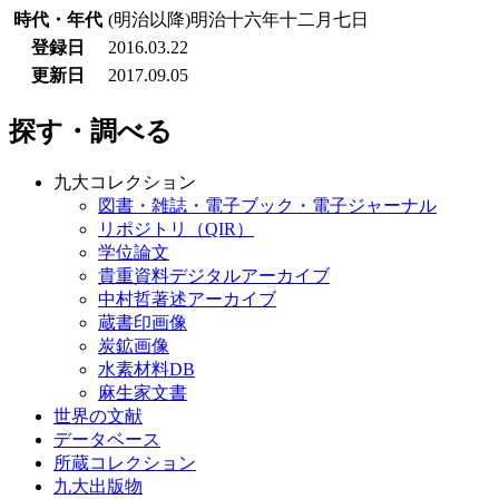
時代・年代
(明治以降)明治十六年十二月七日
登録日
2016.03.22
更新日
2017.09.05
探す・調べる
九大コレクション
図書・雑誌・電子ブック・電子ジャーナル
リポジトリ（QIR）
学位論文
貴重資料デジタルアーカイブ
中村哲著述アーカイブ
蔵書印画像
炭鉱画像
水素材料DB
麻生家文書
世界の文献
データベース
所蔵コレクション
九大出版物