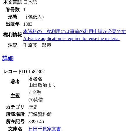
本文言語
日本語
巻冊数
1
形態
（包紙入）
出版年
1883
本資料の二次利用には事前の利用申請が必要です
権利情報
Advance application is required to reuse the material
注記
千原藤一郎宛
詳細
レコードID
1582302
著者名
著者
山田敬治より
7 金融
主題
(5)貸借
カテゴリ
歴史
所蔵場所
記録資料館
所在記号
8390-46
文庫名
日田千原家文書