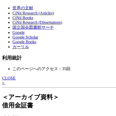
世界の文献
CiNii Research (Articles)
CiNii Books
CiNii Research (Dissertations)
国立国会図書館サーチ
Google
Google Scholar
Google Books
カーリル
利用統計
このページへのアクセス：35回
CLOSE
»
＜アーカイブ資料＞
借用金証書