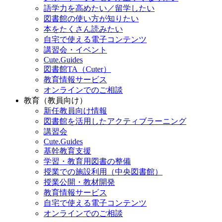
語学力を高めたい／留学したい
図書館の使い方が知りたい
本をたくさん読みたい
自宅で使える電子コンテンツ
講習会・イベント
Cute.Guides
図書館TA（Cuter）
教育情報サービス
オンラインでのご相談
教育（教員向け）
新任教員向け情報
図書館を活用したアクティブラーニング
講習会
Cute.Guides
基幹教育支援
学習・教育用図書の整備
授業での施設利用（中央図書館）
授業公開・教材開発
教育情報サービス
自宅で使える電子コンテンツ
オンラインでのご相談