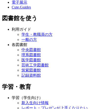
電子展示
Cute.Guides
図書館を使う
利用ガイド
学生・教職員の方
一般の方
各図書館
中央図書館
理系図書館
医学図書館
芸術工学図書館
筑紫図書館
記録資料館
学習・教育
学習（学生向け）
新入生向け情報
レポート・プレゼンが上手くなりたい