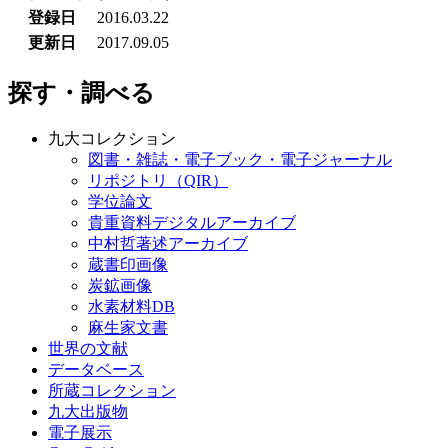
登録日
2016.03.22
更新日
2017.09.05
探す・調べる
九大コレクション
図書・雑誌・電子ブック・電子ジャーナル
リポジトリ（QIR）
学位論文
貴重資料デジタルアーカイブ
中村哲著述アーカイブ
蔵書印画像
炭鉱画像
水素材料DB
麻生家文書
世界の文献
データベース
所蔵コレクション
九大出版物
電子展示