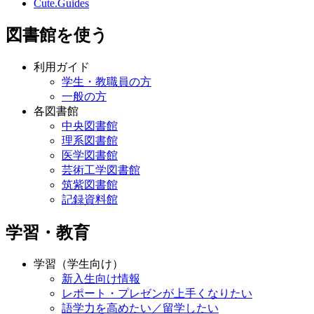
Cute.Guides
図書館を使う
利用ガイド
学生・教職員の方
一般の方
各図書館
中央図書館
理系図書館
医学図書館
芸術工学図書館
筑紫図書館
記録資料館
学習・教育
学習（学生向け）
新入生向け情報
レポート・プレゼンが上手くなりたい
語学力を高めたい／留学したい