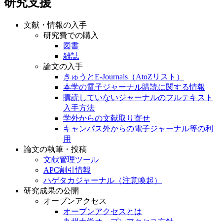
研究支援
文献・情報の入手
研究費での購入
図書
雑誌
論文の入手
きゅうとE-Journals（AtoZリスト）
本学の電子ジャーナル購読に関する情報
購読していないジャーナルのフルテキスト
入手方法
学外からの文献取り寄せ
キャンパス外からの電子ジャーナル等の利
用
論文の執筆・投稿
文献管理ツール
APC割引情報
ハゲタカジャーナル（注意喚起）
研究成果の公開
オープンアクセス
オープンアクセスとは