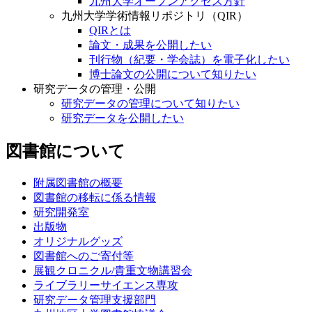
九州大学オープンアクセス方針
九州大学学術情報リポジトリ（QIR）
QIRとは
論文・成果を公開したい
刊行物（紀要・学会誌）を電子化したい
博士論文の公開について知りたい
研究データの管理・公開
研究データの管理について知りたい
研究データを公開したい
図書館について
附属図書館の概要
図書館の移転に係る情報
研究開発室
出版物
オリジナルグッズ
図書館へのご寄付等
展観クロニクル/貴重文物講習会
ライブラリーサイエンス専攻
研究データ管理支援部門