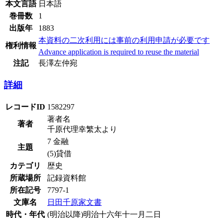
本文言語
日本語
巻冊数
1
出版年
1883
本資料の二次利用には事前の利用申請が必要です
権利情報
Advance application is required to reuse the material
注記
長澤左仲宛
詳細
レコードID
1582297
著者名
著者
千原代理幸繁太より
7 金融
主題
(5)貸借
カテゴリ
歴史
所蔵場所
記録資料館
所在記号
7797-1
文庫名
日田千原家文書
時代・年代
(明治以降)明治十六年十一月二日