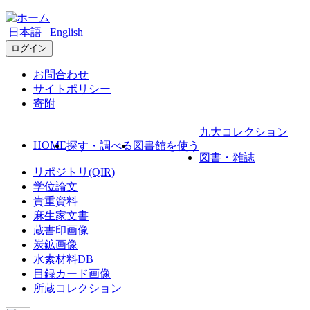
日本語
English
ログイン
お問合わせ
サイトポリシー
寄附
九大コレクション
HOME
探す・調べる
図書館を使う
図書・雑誌
リポジトリ(QIR)
学位論文
貴重資料
麻生家文書
蔵書印画像
炭鉱画像
水素材料DB
目録カード画像
所蔵コレクション