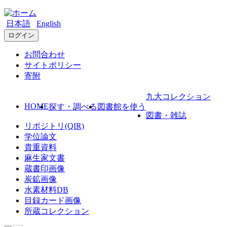
日本語
English
ログイン
お問合わせ
サイトポリシー
寄附
九大コレクション
HOME
探す・調べる
図書館を使う
図書・雑誌
リポジトリ(QIR)
学位論文
貴重資料
麻生家文書
蔵書印画像
炭鉱画像
水素材料DB
目録カード画像
所蔵コレクション