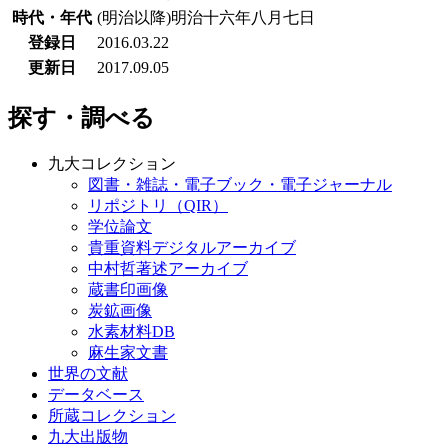
時代・年代
(明治以降)明治十六年八月七日
登録日
2016.03.22
更新日
2017.09.05
探す・調べる
九大コレクション
図書・雑誌・電子ブック・電子ジャーナル
リポジトリ（QIR）
学位論文
貴重資料デジタルアーカイブ
中村哲著述アーカイブ
蔵書印画像
炭鉱画像
水素材料DB
麻生家文書
世界の文献
データベース
所蔵コレクション
九大出版物