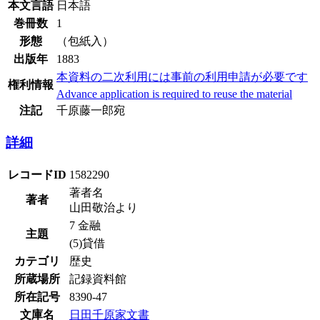
本文言語
日本語
巻冊数
1
形態
（包紙入）
出版年
1883
本資料の二次利用には事前の利用申請が必要です
権利情報
Advance application is required to reuse the material
注記
千原藤一郎宛
詳細
レコードID
1582290
著者名
著者
山田敬治より
7 金融
主題
(5)貸借
カテゴリ
歴史
所蔵場所
記録資料館
所在記号
8390-47
文庫名
日田千原家文書