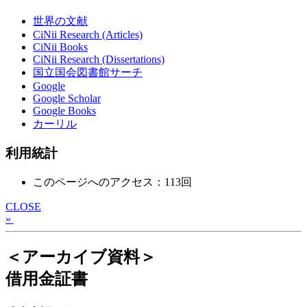
世界の文献
CiNii Research (Articles)
CiNii Books
CiNii Research (Dissertations)
国立国会図書館サーチ
Google
Google Scholar
Google Books
カーリル
利用統計
このページへのアクセス：113回
CLOSE
»
＜アーカイブ資料＞
借用金証書