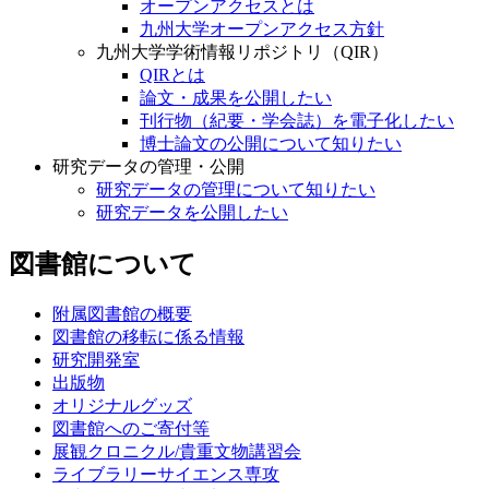
オープンアクセスとは
九州大学オープンアクセス方針
九州大学学術情報リポジトリ（QIR）
QIRとは
論文・成果を公開したい
刊行物（紀要・学会誌）を電子化したい
博士論文の公開について知りたい
研究データの管理・公開
研究データの管理について知りたい
研究データを公開したい
図書館について
附属図書館の概要
図書館の移転に係る情報
研究開発室
出版物
オリジナルグッズ
図書館へのご寄付等
展観クロニクル/貴重文物講習会
ライブラリーサイエンス専攻