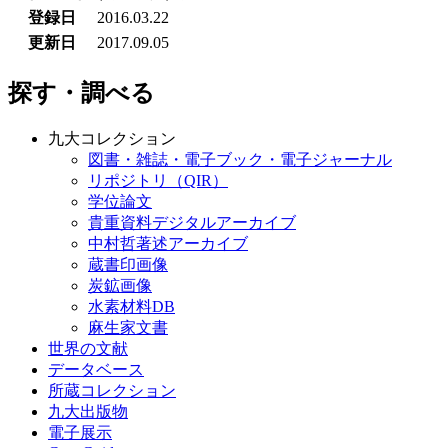
登録日
2016.03.22
更新日
2017.09.05
探す・調べる
九大コレクション
図書・雑誌・電子ブック・電子ジャーナル
リポジトリ（QIR）
学位論文
貴重資料デジタルアーカイブ
中村哲著述アーカイブ
蔵書印画像
炭鉱画像
水素材料DB
麻生家文書
世界の文献
データベース
所蔵コレクション
九大出版物
電子展示