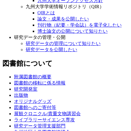
九州大学オープンアクセス方針
九州大学学術情報リポジトリ（QIR）
QIRとは
論文・成果を公開したい
刊行物（紀要・学会誌）を電子化したい
博士論文の公開について知りたい
研究データの管理・公開
研究データの管理について知りたい
研究データを公開したい
図書館について
附属図書館の概要
図書館の移転に係る情報
研究開発室
出版物
オリジナルグッズ
図書館へのご寄付等
展観クロニクル/貴重文物講習会
ライブラリーサイエンス専攻
研究データ管理支援部門