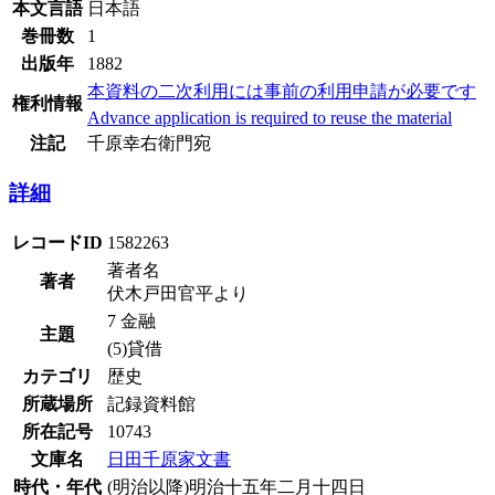
本文言語
日本語
巻冊数
1
出版年
1882
本資料の二次利用には事前の利用申請が必要です
権利情報
Advance application is required to reuse the material
注記
千原幸右衛門宛
詳細
レコードID
1582263
著者名
著者
伏木戸田官平より
7 金融
主題
(5)貸借
カテゴリ
歴史
所蔵場所
記録資料館
所在記号
10743
文庫名
日田千原家文書
時代・年代
(明治以降)明治十五年二月十四日