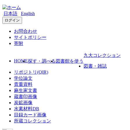
日本語
English
ログイン
お問合わせ
サイトポリシー
寄附
九大コレクション
HOME
探す・調べる
図書館を使う
図書・雑誌
リポジトリ(QIR)
学位論文
貴重資料
麻生家文書
蔵書印画像
炭鉱画像
水素材料DB
目録カード画像
所蔵コレクション