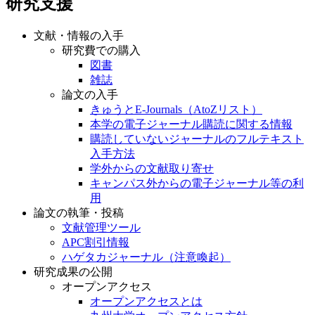
研究支援
文献・情報の入手
研究費での購入
図書
雑誌
論文の入手
きゅうとE-Journals（AtoZリスト）
本学の電子ジャーナル購読に関する情報
購読していないジャーナルのフルテキスト
入手方法
学外からの文献取り寄せ
キャンパス外からの電子ジャーナル等の利
用
論文の執筆・投稿
文献管理ツール
APC割引情報
ハゲタカジャーナル（注意喚起）
研究成果の公開
オープンアクセス
オープンアクセスとは