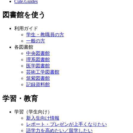
Cute.Guides
図書館を使う
利用ガイド
学生・教職員の方
一般の方
各図書館
中央図書館
理系図書館
医学図書館
芸術工学図書館
筑紫図書館
記録資料館
学習・教育
学習（学生向け）
新入生向け情報
レポート・プレゼンが上手くなりたい
語学力を高めたい／留学したい