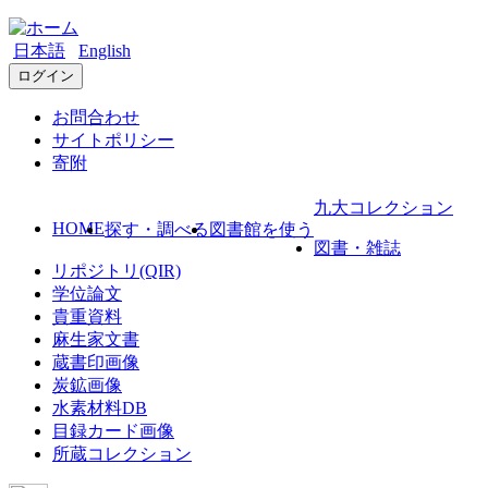
日本語
English
ログイン
お問合わせ
サイトポリシー
寄附
九大コレクション
HOME
探す・調べる
図書館を使う
図書・雑誌
リポジトリ(QIR)
学位論文
貴重資料
麻生家文書
蔵書印画像
炭鉱画像
水素材料DB
目録カード画像
所蔵コレクション