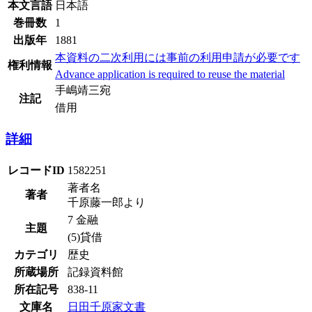
本文言語
日本語
巻冊数
1
出版年
1881
本資料の二次利用には事前の利用申請が必要です
権利情報
Advance application is required to reuse the material
手嶋靖三宛
注記
借用
詳細
レコードID
1582251
著者名
著者
千原藤一郎より
7 金融
主題
(5)貸借
カテゴリ
歴史
所蔵場所
記録資料館
所在記号
838-11
文庫名
日田千原家文書