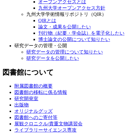
オープンアクセスとは
九州大学オープンアクセス方針
九州大学学術情報リポジトリ（QIR）
QIRとは
論文・成果を公開したい
刊行物（紀要・学会誌）を電子化したい
博士論文の公開について知りたい
研究データの管理・公開
研究データの管理について知りたい
研究データを公開したい
図書館について
附属図書館の概要
図書館の移転に係る情報
研究開発室
出版物
オリジナルグッズ
図書館へのご寄付等
展観クロニクル/貴重文物講習会
ライブラリーサイエンス専攻