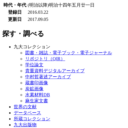
時代・年代
(明治以降)明治十四年五月廿一日
登録日
2016.03.22
更新日
2017.09.05
探す・調べる
九大コレクション
図書・雑誌・電子ブック・電子ジャーナル
リポジトリ（QIR）
学位論文
貴重資料デジタルアーカイブ
中村哲著述アーカイブ
蔵書印画像
炭鉱画像
水素材料DB
麻生家文書
世界の文献
データベース
所蔵コレクション
九大出版物