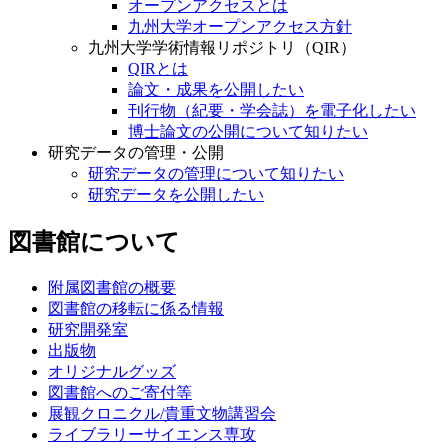
オープンアクセスとは
九州大学オープンアクセス方針
九州大学学術情報リポジトリ（QIR）
QIRとは
論文・成果を公開したい
刊行物（紀要・学会誌）を電子化したい
博士論文の公開について知りたい
研究データの管理・公開
研究データの管理について知りたい
研究データを公開したい
図書館について
附属図書館の概要
図書館の移転に係る情報
研究開発室
出版物
オリジナルグッズ
図書館へのご寄付等
展観クロニクル/貴重文物講習会
ライブラリーサイエンス専攻