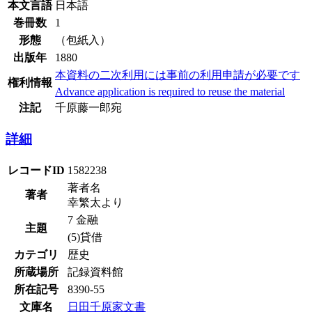
本文言語
日本語
巻冊数
1
形態
（包紙入）
出版年
1880
本資料の二次利用には事前の利用申請が必要です
権利情報
Advance application is required to reuse the material
注記
千原藤一郎宛
詳細
レコードID
1582238
著者名
著者
幸繁太より
7 金融
主題
(5)貸借
カテゴリ
歴史
所蔵場所
記録資料館
所在記号
8390-55
文庫名
日田千原家文書