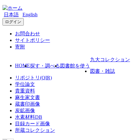
日本語
English
ログイン
お問合わせ
サイトポリシー
寄附
九大コレクション
HOME
探す・調べる
図書館を使う
図書・雑誌
リポジトリ(QIR)
学位論文
貴重資料
麻生家文書
蔵書印画像
炭鉱画像
水素材料DB
目録カード画像
所蔵コレクション