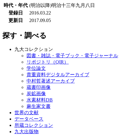
時代・年代
(明治以降)明治十三年九月八日
登録日
2016.03.22
更新日
2017.09.05
探す・調べる
九大コレクション
図書・雑誌・電子ブック・電子ジャーナル
リポジトリ（QIR）
学位論文
貴重資料デジタルアーカイブ
中村哲著述アーカイブ
蔵書印画像
炭鉱画像
水素材料DB
麻生家文書
世界の文献
データベース
所蔵コレクション
九大出版物