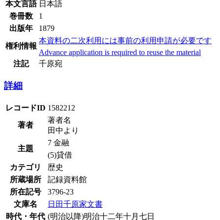
本文言語
日本語
巻冊数
1
出版年
1879
本資料の二次利用には事前の利用申請が必要です
権利情報
Advance application is required to reuse the material
注記
千原宛
詳細
レコードID
1582212
著者名
著者
田中より
7 金融
主題
(5)貸借
カテゴリ
歴史
所蔵場所
記録資料館
所在記号
3796-23
文庫名
日田千原家文書
時代・年代
(明治以降)明治十二年十月七日