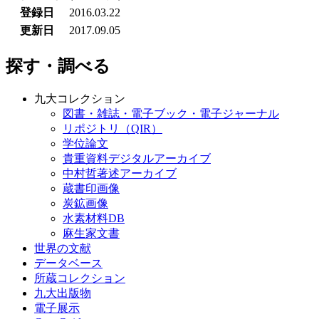
登録日
2016.03.22
更新日
2017.09.05
探す・調べる
九大コレクション
図書・雑誌・電子ブック・電子ジャーナル
リポジトリ（QIR）
学位論文
貴重資料デジタルアーカイブ
中村哲著述アーカイブ
蔵書印画像
炭鉱画像
水素材料DB
麻生家文書
世界の文献
データベース
所蔵コレクション
九大出版物
電子展示