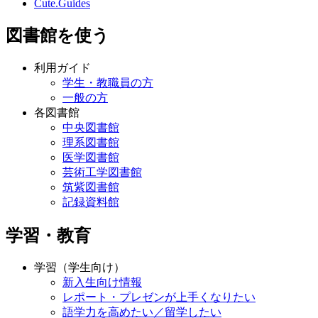
Cute.Guides
図書館を使う
利用ガイド
学生・教職員の方
一般の方
各図書館
中央図書館
理系図書館
医学図書館
芸術工学図書館
筑紫図書館
記録資料館
学習・教育
学習（学生向け）
新入生向け情報
レポート・プレゼンが上手くなりたい
語学力を高めたい／留学したい