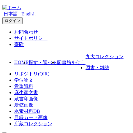
日本語
English
ログイン
お問合わせ
サイトポリシー
寄附
九大コレクション
HOME
探す・調べる
図書館を使う
図書・雑誌
リポジトリ(QIR)
学位論文
貴重資料
麻生家文書
蔵書印画像
炭鉱画像
水素材料DB
目録カード画像
所蔵コレクション