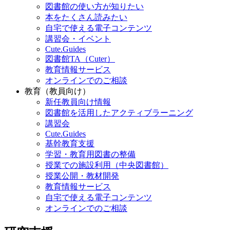
図書館の使い方が知りたい
本をたくさん読みたい
自宅で使える電子コンテンツ
講習会・イベント
Cute.Guides
図書館TA（Cuter）
教育情報サービス
オンラインでのご相談
教育（教員向け）
新任教員向け情報
図書館を活用したアクティブラーニング
講習会
Cute.Guides
基幹教育支援
学習・教育用図書の整備
授業での施設利用（中央図書館）
授業公開・教材開発
教育情報サービス
自宅で使える電子コンテンツ
オンラインでのご相談