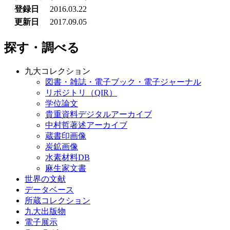
登録日
2016.03.22
更新日
2017.09.05
探す・調べる
九大コレクション
図書・雑誌・電子ブック・電子ジャーナル
リポジトリ（QIR）
学位論文
貴重資料デジタルアーカイブ
中村哲著述アーカイブ
蔵書印画像
炭鉱画像
水素材料DB
麻生家文書
世界の文献
データベース
所蔵コレクション
九大出版物
電子展示