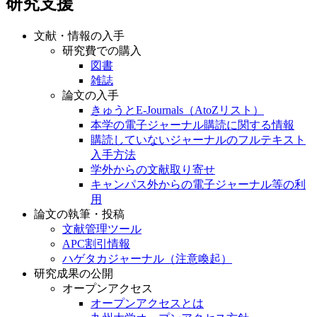
研究支援
文献・情報の入手
研究費での購入
図書
雑誌
論文の入手
きゅうとE-Journals（AtoZリスト）
本学の電子ジャーナル購読に関する情報
購読していないジャーナルのフルテキスト
入手方法
学外からの文献取り寄せ
キャンパス外からの電子ジャーナル等の利
用
論文の執筆・投稿
文献管理ツール
APC割引情報
ハゲタカジャーナル（注意喚起）
研究成果の公開
オープンアクセス
オープンアクセスとは