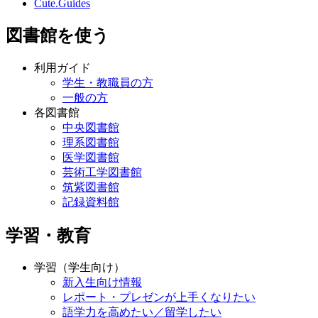
Cute.Guides
図書館を使う
利用ガイド
学生・教職員の方
一般の方
各図書館
中央図書館
理系図書館
医学図書館
芸術工学図書館
筑紫図書館
記録資料館
学習・教育
学習（学生向け）
新入生向け情報
レポート・プレゼンが上手くなりたい
語学力を高めたい／留学したい