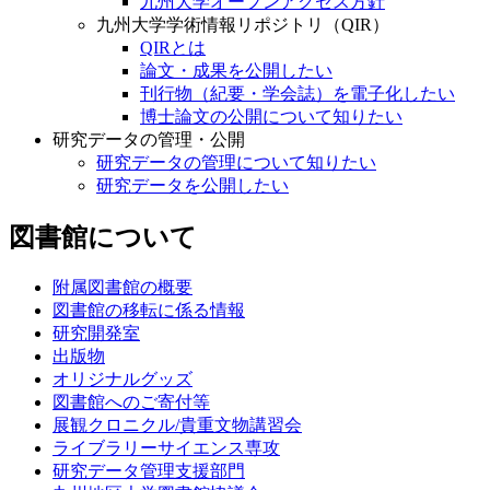
九州大学オープンアクセス方針
九州大学学術情報リポジトリ（QIR）
QIRとは
論文・成果を公開したい
刊行物（紀要・学会誌）を電子化したい
博士論文の公開について知りたい
研究データの管理・公開
研究データの管理について知りたい
研究データを公開したい
図書館について
附属図書館の概要
図書館の移転に係る情報
研究開発室
出版物
オリジナルグッズ
図書館へのご寄付等
展観クロニクル/貴重文物講習会
ライブラリーサイエンス専攻
研究データ管理支援部門