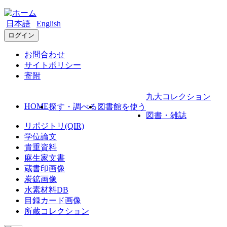
日本語
English
ログイン
お問合わせ
サイトポリシー
寄附
九大コレクション
HOME
探す・調べる
図書館を使う
図書・雑誌
リポジトリ(QIR)
学位論文
貴重資料
麻生家文書
蔵書印画像
炭鉱画像
水素材料DB
目録カード画像
所蔵コレクション