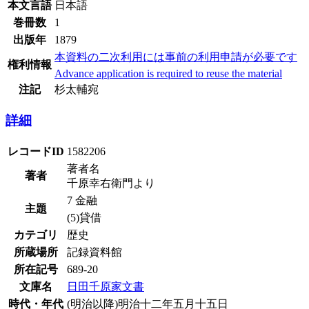
本文言語
日本語
巻冊数
1
出版年
1879
本資料の二次利用には事前の利用申請が必要です
権利情報
Advance application is required to reuse the material
注記
杉太輔宛
詳細
レコードID
1582206
著者名
著者
千原幸右衛門より
7 金融
主題
(5)貸借
カテゴリ
歴史
所蔵場所
記録資料館
所在記号
689-20
文庫名
日田千原家文書
時代・年代
(明治以降)明治十二年五月十五日