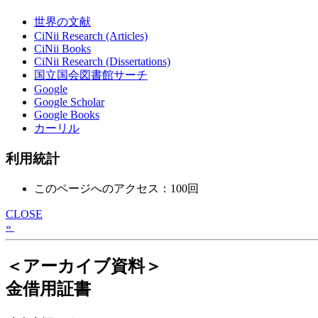
世界の文献
CiNii Research (Articles)
CiNii Books
CiNii Research (Dissertations)
国立国会図書館サーチ
Google
Google Scholar
Google Books
カーリル
利用統計
このページへのアクセス：100回
CLOSE
»
＜アーカイブ資料＞
金借用証書