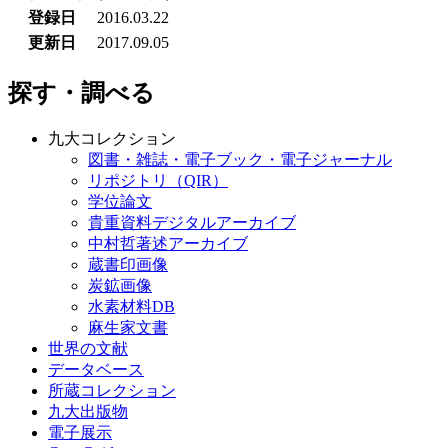
登録日
2016.03.22
更新日
2017.09.05
探す・調べる
九大コレクション
図書・雑誌・電子ブック・電子ジャーナル
リポジトリ（QIR）
学位論文
貴重資料デジタルアーカイブ
中村哲著述アーカイブ
蔵書印画像
炭鉱画像
水素材料DB
麻生家文書
世界の文献
データベース
所蔵コレクション
九大出版物
電子展示