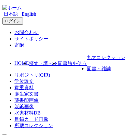
日本語
English
ログイン
お問合わせ
サイトポリシー
寄附
九大コレクション
HOME
探す・調べる
図書館を使う
図書・雑誌
リポジトリ(QIR)
学位論文
貴重資料
麻生家文書
蔵書印画像
炭鉱画像
水素材料DB
目録カード画像
所蔵コレクション