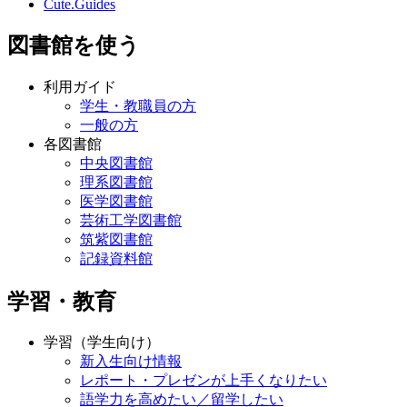
Cute.Guides
図書館を使う
利用ガイド
学生・教職員の方
一般の方
各図書館
中央図書館
理系図書館
医学図書館
芸術工学図書館
筑紫図書館
記録資料館
学習・教育
学習（学生向け）
新入生向け情報
レポート・プレゼンが上手くなりたい
語学力を高めたい／留学したい