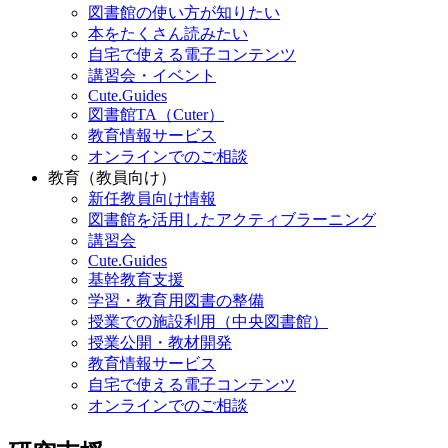
図書館の使い方が知りたい
本をたくさん読みたい
自宅で使える電子コンテンツ
講習会・イベント
Cute.Guides
図書館TA（Cuter）
教育情報サービス
オンラインでのご相談
教育（教員向け）
新任教員向け情報
図書館を活用したアクティブラーニング
講習会
Cute.Guides
基幹教育支援
学習・教育用図書の整備
授業での施設利用（中央図書館）
授業公開・教材開発
教育情報サービス
自宅で使える電子コンテンツ
オンラインでのご相談