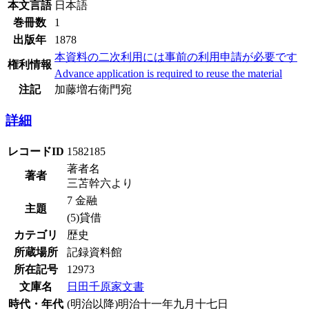
本文言語
日本語
巻冊数
1
出版年
1878
本資料の二次利用には事前の利用申請が必要です
権利情報
Advance application is required to reuse the material
注記
加藤増右衛門宛
詳細
レコードID
1582185
著者名
著者
三苫幹六より
7 金融
主題
(5)貸借
カテゴリ
歴史
所蔵場所
記録資料館
所在記号
12973
文庫名
日田千原家文書
時代・年代
(明治以降)明治十一年九月十七日