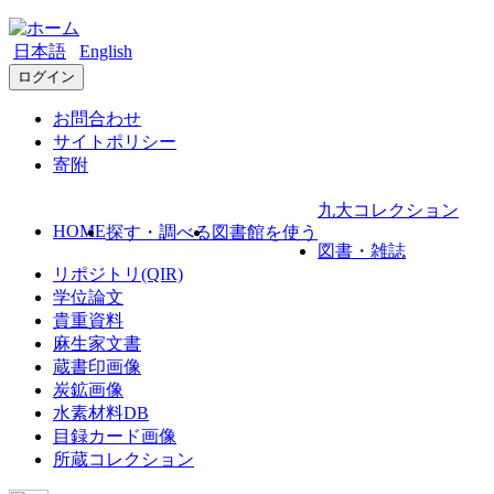
日本語
English
ログイン
お問合わせ
サイトポリシー
寄附
九大コレクション
HOME
探す・調べる
図書館を使う
図書・雑誌
リポジトリ(QIR)
学位論文
貴重資料
麻生家文書
蔵書印画像
炭鉱画像
水素材料DB
目録カード画像
所蔵コレクション