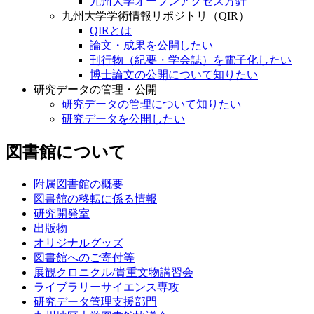
九州大学オープンアクセス方針
九州大学学術情報リポジトリ（QIR）
QIRとは
論文・成果を公開したい
刊行物（紀要・学会誌）を電子化したい
博士論文の公開について知りたい
研究データの管理・公開
研究データの管理について知りたい
研究データを公開したい
図書館について
附属図書館の概要
図書館の移転に係る情報
研究開発室
出版物
オリジナルグッズ
図書館へのご寄付等
展観クロニクル/貴重文物講習会
ライブラリーサイエンス専攻
研究データ管理支援部門