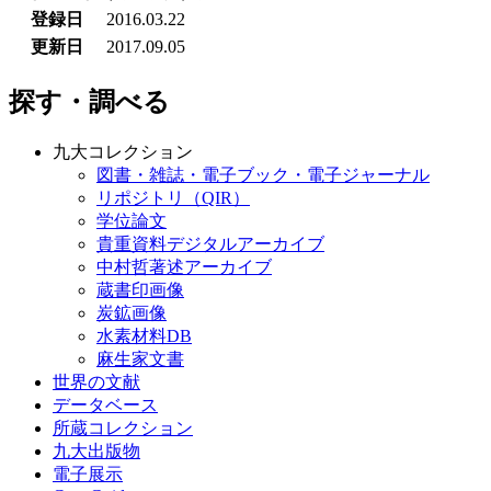
登録日
2016.03.22
更新日
2017.09.05
探す・調べる
九大コレクション
図書・雑誌・電子ブック・電子ジャーナル
リポジトリ（QIR）
学位論文
貴重資料デジタルアーカイブ
中村哲著述アーカイブ
蔵書印画像
炭鉱画像
水素材料DB
麻生家文書
世界の文献
データベース
所蔵コレクション
九大出版物
電子展示