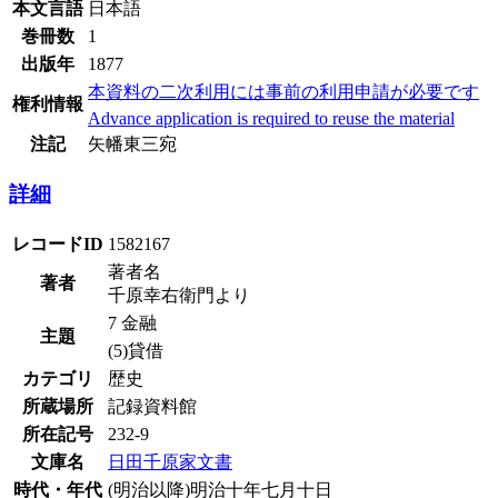
本文言語
日本語
巻冊数
1
出版年
1877
本資料の二次利用には事前の利用申請が必要です
権利情報
Advance application is required to reuse the material
注記
矢幡東三宛
詳細
レコードID
1582167
著者名
著者
千原幸右衛門より
7 金融
主題
(5)貸借
カテゴリ
歴史
所蔵場所
記録資料館
所在記号
232-9
文庫名
日田千原家文書
時代・年代
(明治以降)明治十年七月十日