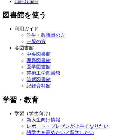
Cute.Guides
図書館を使う
利用ガイド
学生・教職員の方
一般の方
各図書館
中央図書館
理系図書館
医学図書館
芸術工学図書館
筑紫図書館
記録資料館
学習・教育
学習（学生向け）
新入生向け情報
レポート・プレゼンが上手くなりたい
語学力を高めたい／留学したい