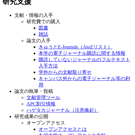
研究支援
文献・情報の入手
研究費での購入
図書
雑誌
論文の入手
きゅうとE-Journals（AtoZリスト）
本学の電子ジャーナル購読に関する情報
購読していないジャーナルのフルテキスト
入手方法
学外からの文献取り寄せ
キャンパス外からの電子ジャーナル等の利
用
論文の執筆・投稿
文献管理ツール
APC割引情報
ハゲタカジャーナル（注意喚起）
研究成果の公開
オープンアクセス
オープンアクセスとは