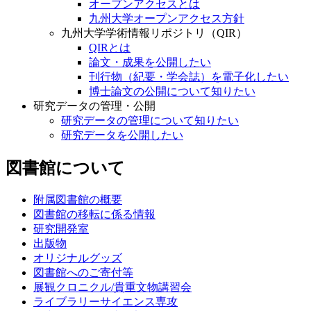
オープンアクセスとは
九州大学オープンアクセス方針
九州大学学術情報リポジトリ（QIR）
QIRとは
論文・成果を公開したい
刊行物（紀要・学会誌）を電子化したい
博士論文の公開について知りたい
研究データの管理・公開
研究データの管理について知りたい
研究データを公開したい
図書館について
附属図書館の概要
図書館の移転に係る情報
研究開発室
出版物
オリジナルグッズ
図書館へのご寄付等
展観クロニクル/貴重文物講習会
ライブラリーサイエンス専攻