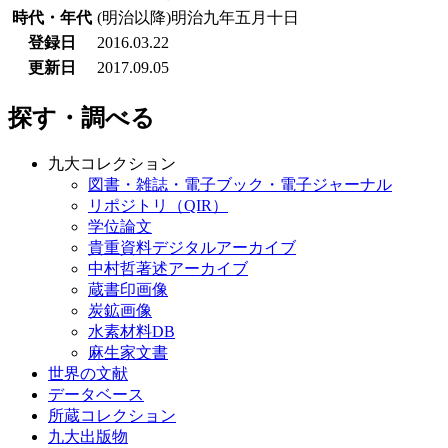
時代・年代
(明治以降)明治九年五月十日
登録日
2016.03.22
更新日
2017.09.05
探す・調べる
九大コレクション
図書・雑誌・電子ブック・電子ジャーナル
リポジトリ（QIR）
学位論文
貴重資料デジタルアーカイブ
中村哲著述アーカイブ
蔵書印画像
炭鉱画像
水素材料DB
麻生家文書
世界の文献
データベース
所蔵コレクション
九大出版物