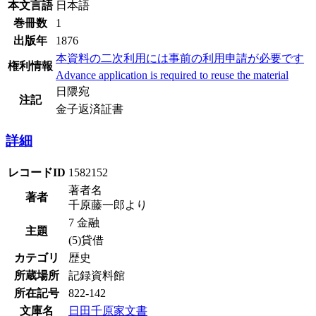
本文言語
日本語
巻冊数
1
出版年
1876
本資料の二次利用には事前の利用申請が必要です
権利情報
Advance application is required to reuse the material
日隈宛
注記
金子返済証書
詳細
レコードID
1582152
著者名
著者
千原藤一郎より
7 金融
主題
(5)貸借
カテゴリ
歴史
所蔵場所
記録資料館
所在記号
822-142
文庫名
日田千原家文書