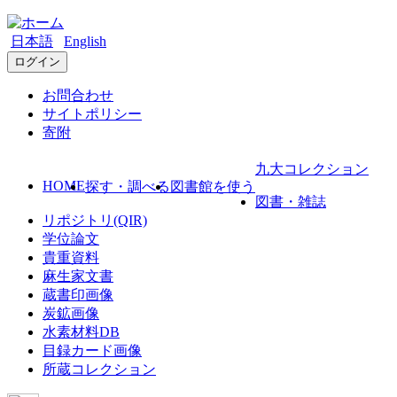
日本語
English
ログイン
お問合わせ
サイトポリシー
寄附
九大コレクション
HOME
探す・調べる
図書館を使う
図書・雑誌
リポジトリ(QIR)
学位論文
貴重資料
麻生家文書
蔵書印画像
炭鉱画像
水素材料DB
目録カード画像
所蔵コレクション