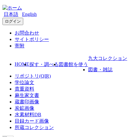
日本語
English
ログイン
お問合わせ
サイトポリシー
寄附
九大コレクション
HOME
探す・調べる
図書館を使う
図書・雑誌
リポジトリ(QIR)
学位論文
貴重資料
麻生家文書
蔵書印画像
炭鉱画像
水素材料DB
目録カード画像
所蔵コレクション