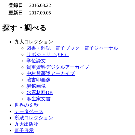
登録日
2016.03.22
更新日
2017.09.05
探す・調べる
九大コレクション
図書・雑誌・電子ブック・電子ジャーナル
リポジトリ（QIR）
学位論文
貴重資料デジタルアーカイブ
中村哲著述アーカイブ
蔵書印画像
炭鉱画像
水素材料DB
麻生家文書
世界の文献
データベース
所蔵コレクション
九大出版物
電子展示