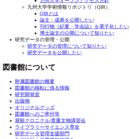
九州大学オープンアクセス方針
九州大学学術情報リポジトリ（QIR）
QIRとは
論文・成果を公開したい
刊行物（紀要・学会誌）を電子化したい
博士論文の公開について知りたい
研究データの管理・公開
研究データの管理について知りたい
研究データを公開したい
図書館について
附属図書館の概要
図書館の移転に係る情報
研究開発室
出版物
オリジナルグッズ
図書館へのご寄付等
展観クロニクル/貴重文物講習会
ライブラリーサイエンス専攻
研究データ管理支援部門