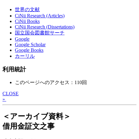
世界の文献
CiNii Research (Articles)
CiNii Books
CiNii Research (Dissertations)
国立国会図書館サーチ
Google
Google Scholar
Google Books
カーリル
利用統計
このページへのアクセス：110回
CLOSE
»
＜アーカイブ資料＞
借用金証文之事