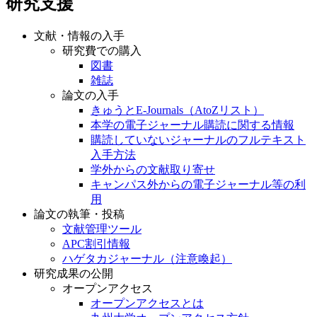
研究支援
文献・情報の入手
研究費での購入
図書
雑誌
論文の入手
きゅうとE-Journals（AtoZリスト）
本学の電子ジャーナル購読に関する情報
購読していないジャーナルのフルテキスト
入手方法
学外からの文献取り寄せ
キャンパス外からの電子ジャーナル等の利
用
論文の執筆・投稿
文献管理ツール
APC割引情報
ハゲタカジャーナル（注意喚起）
研究成果の公開
オープンアクセス
オープンアクセスとは