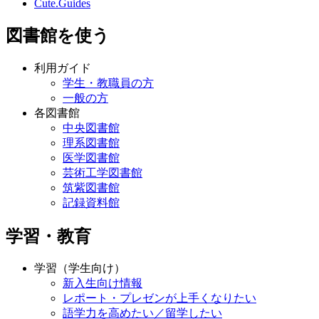
Cute.Guides
図書館を使う
利用ガイド
学生・教職員の方
一般の方
各図書館
中央図書館
理系図書館
医学図書館
芸術工学図書館
筑紫図書館
記録資料館
学習・教育
学習（学生向け）
新入生向け情報
レポート・プレゼンが上手くなりたい
語学力を高めたい／留学したい