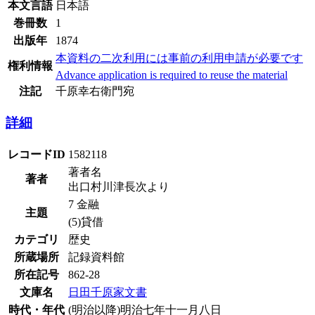
本文言語
日本語
巻冊数
1
出版年
1874
本資料の二次利用には事前の利用申請が必要です
権利情報
Advance application is required to reuse the material
注記
千原幸右衛門宛
詳細
レコードID
1582118
著者名
著者
出口村川津長次より
7 金融
主題
(5)貸借
カテゴリ
歴史
所蔵場所
記録資料館
所在記号
862-28
文庫名
日田千原家文書
時代・年代
(明治以降)明治七年十一月八日