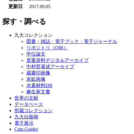
更新日
2017.09.05
探す・調べる
九大コレクション
図書・雑誌・電子ブック・電子ジャーナル
リポジトリ（QIR）
学位論文
貴重資料デジタルアーカイブ
中村哲著述アーカイブ
蔵書印画像
炭鉱画像
水素材料DB
麻生家文書
世界の文献
データベース
所蔵コレクション
九大出版物
電子展示
Cute.Guides