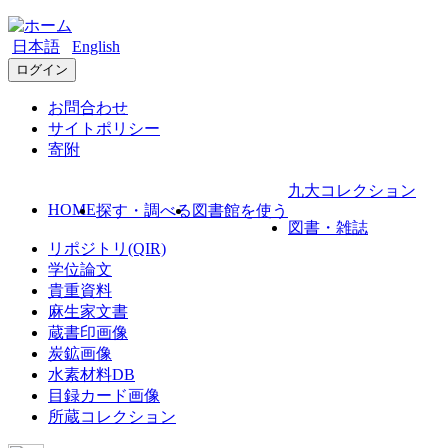
日本語
English
ログイン
お問合わせ
サイトポリシー
寄附
九大コレクション
HOME
探す・調べる
図書館を使う
図書・雑誌
リポジトリ(QIR)
学位論文
貴重資料
麻生家文書
蔵書印画像
炭鉱画像
水素材料DB
目録カード画像
所蔵コレクション