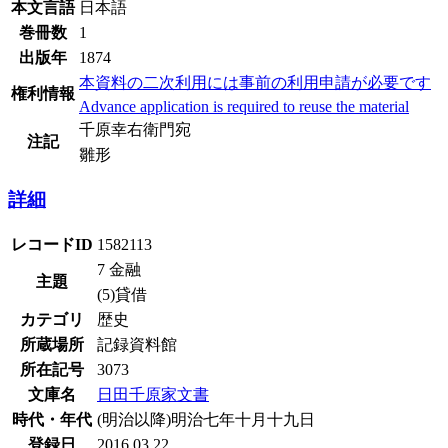
本文言語
日本語
巻冊数
1
出版年
1874
本資料の二次利用には事前の利用申請が必要です
権利情報
Advance application is required to reuse the material
千原幸右衛門宛
注記
雛形
詳細
レコードID
1582113
7 金融
主題
(5)貸借
カテゴリ
歴史
所蔵場所
記録資料館
所在記号
3073
文庫名
日田千原家文書
時代・年代
(明治以降)明治七年十月十九日
登録日
2016.03.22