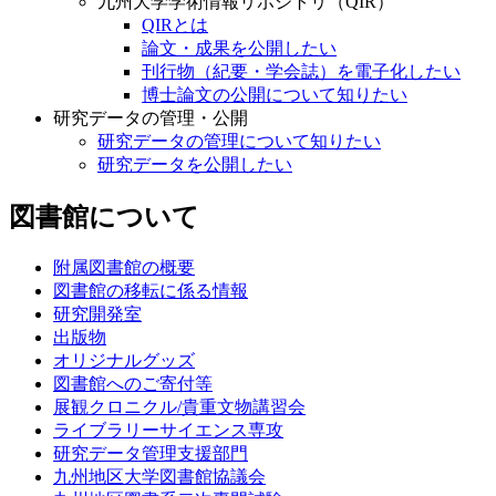
九州大学学術情報リポジトリ（QIR）
QIRとは
論文・成果を公開したい
刊行物（紀要・学会誌）を電子化したい
博士論文の公開について知りたい
研究データの管理・公開
研究データの管理について知りたい
研究データを公開したい
図書館について
附属図書館の概要
図書館の移転に係る情報
研究開発室
出版物
オリジナルグッズ
図書館へのご寄付等
展観クロニクル/貴重文物講習会
ライブラリーサイエンス専攻
研究データ管理支援部門
九州地区大学図書館協議会