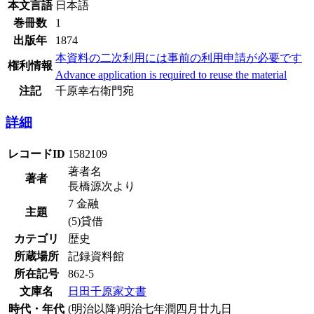
本文言語
日本語
巻冊数
1
出版年
1874
本資料の二次利用には事前の利用申請が必要です
権利情報
Advance application is required to reuse the material
注記
千原幸右衛門宛
詳細
レコードID
1582109
著者名
著者
長橋源次より
7 金融
主題
(5)貸借
カテゴリ
歴史
所蔵場所
記録資料館
所在記号
862-5
文庫名
日田千原家文書
時代・年代
(明治以降)明治七年潤四月廿九日