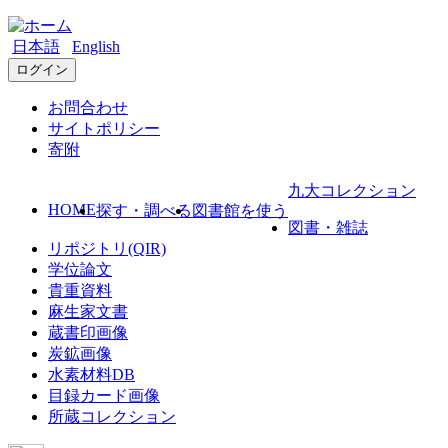
日本語
English
ログイン
お問合わせ
サイトポリシー
寄附
九大コレクション
HOME
探す・調べる
図書館を使う
図書・雑誌
リポジトリ(QIR)
学位論文
貴重資料
麻生家文書
蔵書印画像
炭鉱画像
水素材料DB
目録カード画像
所蔵コレクション