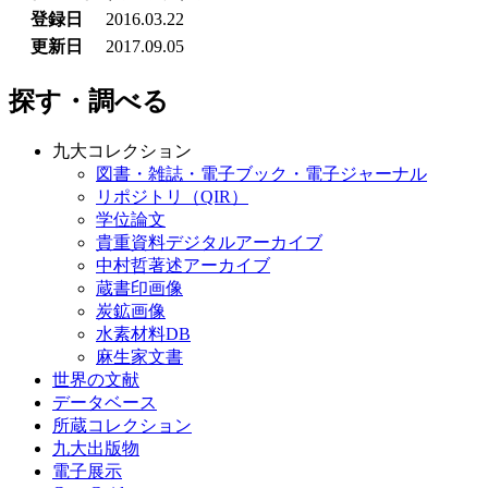
登録日
2016.03.22
更新日
2017.09.05
探す・調べる
九大コレクション
図書・雑誌・電子ブック・電子ジャーナル
リポジトリ（QIR）
学位論文
貴重資料デジタルアーカイブ
中村哲著述アーカイブ
蔵書印画像
炭鉱画像
水素材料DB
麻生家文書
世界の文献
データベース
所蔵コレクション
九大出版物
電子展示