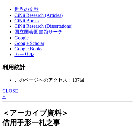
世界の文献
CiNii Research (Articles)
CiNii Books
CiNii Research (Dissertations)
国立国会図書館サーチ
Google
Google Scholar
Google Books
カーリル
利用統計
このページへのアクセス：137回
CLOSE
»
＜アーカイブ資料＞
借用手形一札之事