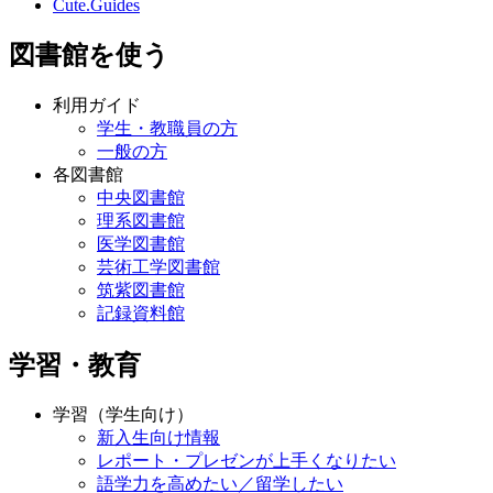
Cute.Guides
図書館を使う
利用ガイド
学生・教職員の方
一般の方
各図書館
中央図書館
理系図書館
医学図書館
芸術工学図書館
筑紫図書館
記録資料館
学習・教育
学習（学生向け）
新入生向け情報
レポート・プレゼンが上手くなりたい
語学力を高めたい／留学したい