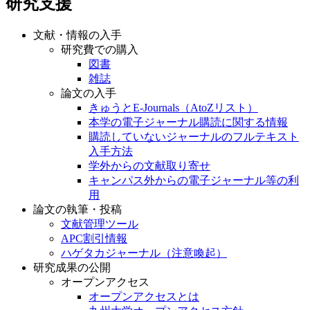
研究支援
文献・情報の入手
研究費での購入
図書
雑誌
論文の入手
きゅうとE-Journals（AtoZリスト）
本学の電子ジャーナル購読に関する情報
購読していないジャーナルのフルテキスト
入手方法
学外からの文献取り寄せ
キャンパス外からの電子ジャーナル等の利
用
論文の執筆・投稿
文献管理ツール
APC割引情報
ハゲタカジャーナル（注意喚起）
研究成果の公開
オープンアクセス
オープンアクセスとは