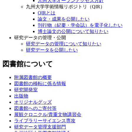
九州大学オープンアクセス方針
九州大学学術情報リポジトリ（QIR）
QIRとは
論文・成果を公開したい
刊行物（紀要・学会誌）を電子化したい
博士論文の公開について知りたい
研究データの管理・公開
研究データの管理について知りたい
研究データを公開したい
図書館について
附属図書館の概要
図書館の移転に係る情報
研究開発室
出版物
オリジナルグッズ
図書館へのご寄付等
展観クロニクル/貴重文物講習会
ライブラリーサイエンス専攻
研究データ管理支援部門