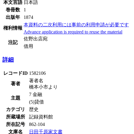
本文言語
日本語
巻冊数
1
出版年
1874
本資料の二次利用には事前の利用申請が必要です
権利情報
Advance application is required to reuse the material
佐野出店宛
注記
借用
詳細
レコードID
1582106
著者名
著者
橋本小市より
7 金融
主題
(5)貸借
カテゴリ
歴史
所蔵場所
記録資料館
所在記号
862-104
文庫名
日田千原家文書