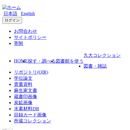
日本語
English
ログイン
お問合わせ
サイトポリシー
寄附
九大コレクション
HOME
探す・調べる
図書館を使う
図書・雑誌
リポジトリ(QIR)
学位論文
貴重資料
麻生家文書
蔵書印画像
炭鉱画像
水素材料DB
目録カード画像
所蔵コレクション