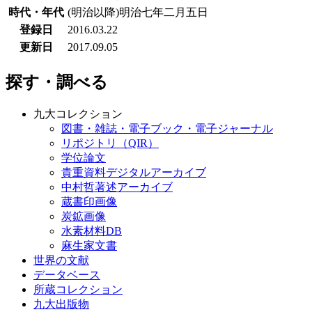
時代・年代
(明治以降)明治七年二月五日
登録日
2016.03.22
更新日
2017.09.05
探す・調べる
九大コレクション
図書・雑誌・電子ブック・電子ジャーナル
リポジトリ（QIR）
学位論文
貴重資料デジタルアーカイブ
中村哲著述アーカイブ
蔵書印画像
炭鉱画像
水素材料DB
麻生家文書
世界の文献
データベース
所蔵コレクション
九大出版物