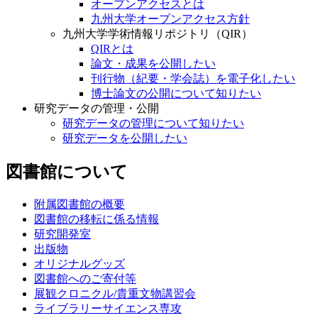
オープンアクセスとは
九州大学オープンアクセス方針
九州大学学術情報リポジトリ（QIR）
QIRとは
論文・成果を公開したい
刊行物（紀要・学会誌）を電子化したい
博士論文の公開について知りたい
研究データの管理・公開
研究データの管理について知りたい
研究データを公開したい
図書館について
附属図書館の概要
図書館の移転に係る情報
研究開発室
出版物
オリジナルグッズ
図書館へのご寄付等
展観クロニクル/貴重文物講習会
ライブラリーサイエンス専攻