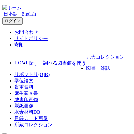
日本語
English
ログイン
お問合わせ
サイトポリシー
寄附
九大コレクション
HOME
探す・調べる
図書館を使う
図書・雑誌
リポジトリ(QIR)
学位論文
貴重資料
麻生家文書
蔵書印画像
炭鉱画像
水素材料DB
目録カード画像
所蔵コレクション