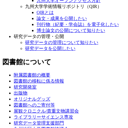
九州大学オープンアクセス方針
九州大学学術情報リポジトリ（QIR）
QIRとは
論文・成果を公開したい
刊行物（紀要・学会誌）を電子化したい
博士論文の公開について知りたい
研究データの管理・公開
研究データの管理について知りたい
研究データを公開したい
図書館について
附属図書館の概要
図書館の移転に係る情報
研究開発室
出版物
オリジナルグッズ
図書館へのご寄付等
展観クロニクル/貴重文物講習会
ライブラリーサイエンス専攻
研究データ管理支援部門