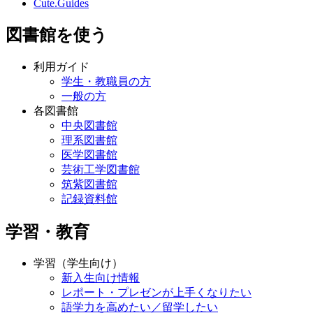
Cute.Guides
図書館を使う
利用ガイド
学生・教職員の方
一般の方
各図書館
中央図書館
理系図書館
医学図書館
芸術工学図書館
筑紫図書館
記録資料館
学習・教育
学習（学生向け）
新入生向け情報
レポート・プレゼンが上手くなりたい
語学力を高めたい／留学したい