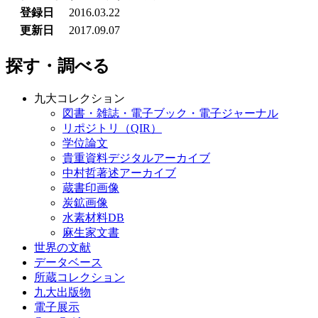
登録日
2016.03.22
更新日
2017.09.07
探す・調べる
九大コレクション
図書・雑誌・電子ブック・電子ジャーナル
リポジトリ（QIR）
学位論文
貴重資料デジタルアーカイブ
中村哲著述アーカイブ
蔵書印画像
炭鉱画像
水素材料DB
麻生家文書
世界の文献
データベース
所蔵コレクション
九大出版物
電子展示