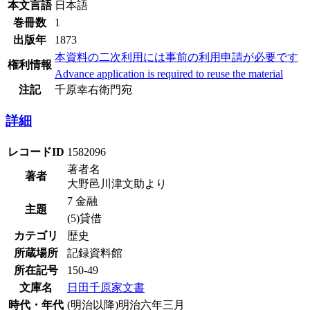
本文言語
日本語
巻冊数
1
出版年
1873
本資料の二次利用には事前の利用申請が必要です
権利情報
Advance application is required to reuse the material
注記
千原幸右衛門宛
詳細
レコードID
1582096
著者名
著者
大野邑川津文助より
7 金融
主題
(5)貸借
カテゴリ
歴史
所蔵場所
記録資料館
所在記号
150-49
文庫名
日田千原家文書
時代・年代
(明治以降)明治六年三月