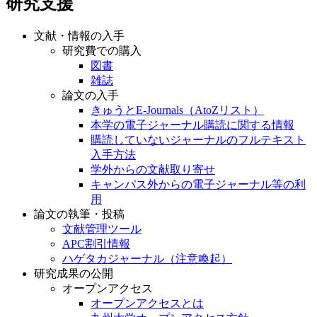
研究支援
文献・情報の入手
研究費での購入
図書
雑誌
論文の入手
きゅうとE-Journals（AtoZリスト）
本学の電子ジャーナル購読に関する情報
購読していないジャーナルのフルテキスト
入手方法
学外からの文献取り寄せ
キャンパス外からの電子ジャーナル等の利
用
論文の執筆・投稿
文献管理ツール
APC割引情報
ハゲタカジャーナル（注意喚起）
研究成果の公開
オープンアクセス
オープンアクセスとは