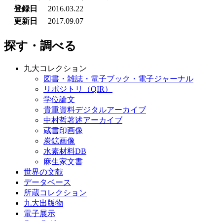
登録日
2016.03.22
更新日
2017.09.07
探す・調べる
九大コレクション
図書・雑誌・電子ブック・電子ジャーナル
リポジトリ（QIR）
学位論文
貴重資料デジタルアーカイブ
中村哲著述アーカイブ
蔵書印画像
炭鉱画像
水素材料DB
麻生家文書
世界の文献
データベース
所蔵コレクション
九大出版物
電子展示