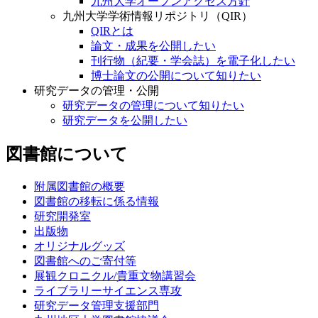
九州大学オープンアクセス方針
九州大学学術情報リポジトリ（QIR）
QIRとは
論文・成果を公開したい
刊行物（紀要・学会誌）を電子化したい
博士論文の公開について知りたい
研究データの管理・公開
研究データの管理について知りたい
研究データを公開したい
図書館について
附属図書館の概要
図書館の移転に係る情報
研究開発室
出版物
オリジナルグッズ
図書館へのご寄付等
展観クロニクル/貴重文物講習会
ライブラリーサイエンス専攻
研究データ管理支援部門