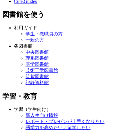
Cute.Guides
図書館を使う
利用ガイド
学生・教職員の方
一般の方
各図書館
中央図書館
理系図書館
医学図書館
芸術工学図書館
筑紫図書館
記録資料館
学習・教育
学習（学生向け）
新入生向け情報
レポート・プレゼンが上手くなりたい
語学力を高めたい／留学したい