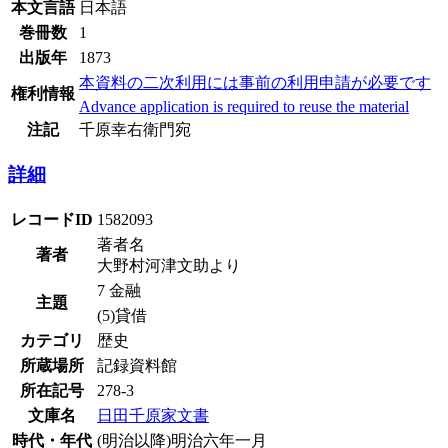
本文言語
日本語
巻冊数
1
出版年
1873
本資料の二次利用には事前の利用申請が必要です
権利情報
Advance application is required to reuse the material
注記
千原幸右衛門宛
詳細
レコードID
1582093
著者名
著者
大野村河津文助より
7 金融
主題
(5)貸借
カテゴリ
歴史
所蔵場所
記録資料館
所在記号
278-3
文庫名
日田千原家文書
時代・年代
(明治以降)明治六年一月