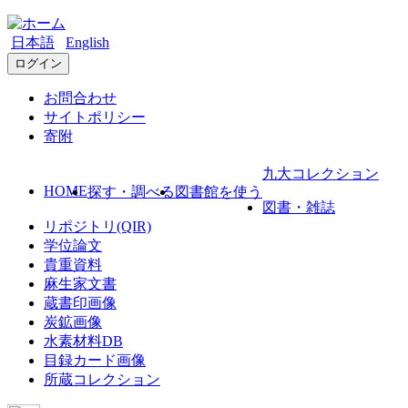
日本語
English
ログイン
お問合わせ
サイトポリシー
寄附
九大コレクション
HOME
探す・調べる
図書館を使う
図書・雑誌
リポジトリ(QIR)
学位論文
貴重資料
麻生家文書
蔵書印画像
炭鉱画像
水素材料DB
目録カード画像
所蔵コレクション