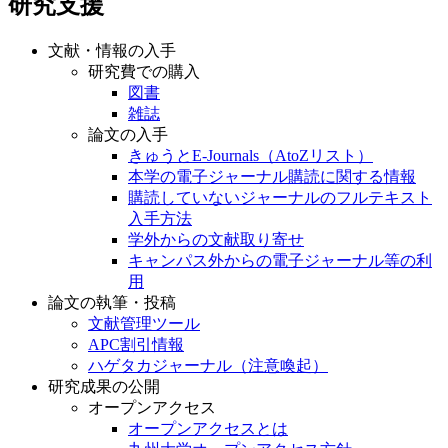
研究支援
文献・情報の入手
研究費での購入
図書
雑誌
論文の入手
きゅうとE-Journals（AtoZリスト）
本学の電子ジャーナル購読に関する情報
購読していないジャーナルのフルテキスト
入手方法
学外からの文献取り寄せ
キャンパス外からの電子ジャーナル等の利
用
論文の執筆・投稿
文献管理ツール
APC割引情報
ハゲタカジャーナル（注意喚起）
研究成果の公開
オープンアクセス
オープンアクセスとは