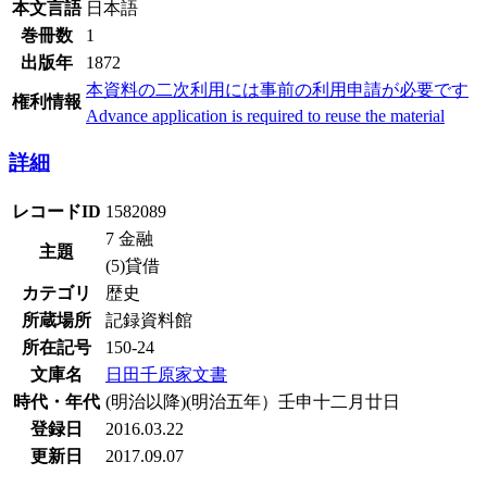
本文言語
日本語
巻冊数
1
出版年
1872
本資料の二次利用には事前の利用申請が必要です
権利情報
Advance application is required to reuse the material
詳細
レコードID
1582089
7 金融
主題
(5)貸借
カテゴリ
歴史
所蔵場所
記録資料館
所在記号
150-24
文庫名
日田千原家文書
時代・年代
(明治以降)(明治五年）壬申十二月廿日
登録日
2016.03.22
更新日
2017.09.07