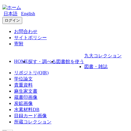
日本語
English
ログイン
お問合わせ
サイトポリシー
寄附
九大コレクション
HOME
探す・調べる
図書館を使う
図書・雑誌
リポジトリ(QIR)
学位論文
貴重資料
麻生家文書
蔵書印画像
炭鉱画像
水素材料DB
目録カード画像
所蔵コレクション