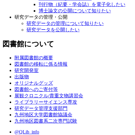
刊行物（紀要・学会誌）を電子化したい
博士論文の公開について知りたい
研究データの管理・公開
研究データの管理について知りたい
研究データを公開したい
図書館について
附属図書館の概要
図書館の移転に係る情報
研究開発室
出版物
オリジナルグッズ
図書館へのご寄付等
展観クロニクル/貴重文物講習会
ライブラリーサイエンス専攻
研究データ管理支援部門
九州地区大学図書館協議会
九州地区図書系二次専門試験
@QLib_info