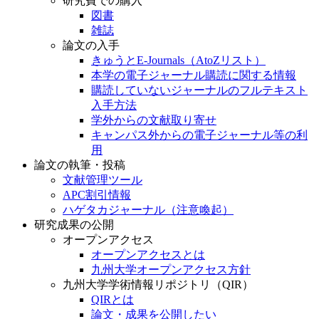
研究費での購入
図書
雑誌
論文の入手
きゅうとE-Journals（AtoZリスト）
本学の電子ジャーナル購読に関する情報
購読していないジャーナルのフルテキスト
入手方法
学外からの文献取り寄せ
キャンパス外からの電子ジャーナル等の利
用
論文の執筆・投稿
文献管理ツール
APC割引情報
ハゲタカジャーナル（注意喚起）
研究成果の公開
オープンアクセス
オープンアクセスとは
九州大学オープンアクセス方針
九州大学学術情報リポジトリ（QIR）
QIRとは
論文・成果を公開したい