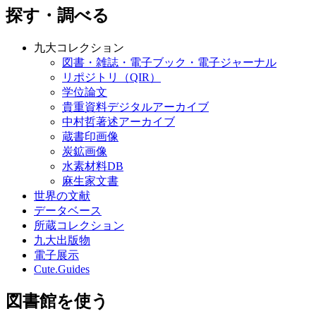
探す・調べる
九大コレクション
図書・雑誌・電子ブック・電子ジャーナル
リポジトリ（QIR）
学位論文
貴重資料デジタルアーカイブ
中村哲著述アーカイブ
蔵書印画像
炭鉱画像
水素材料DB
麻生家文書
世界の文献
データベース
所蔵コレクション
九大出版物
電子展示
Cute.Guides
図書館を使う