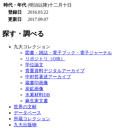
時代・年代
(明治以降)十二月十日
登録日
2016.03.22
更新日
2017.09.07
探す・調べる
九大コレクション
図書・雑誌・電子ブック・電子ジャーナル
リポジトリ（QIR）
学位論文
貴重資料デジタルアーカイブ
中村哲著述アーカイブ
蔵書印画像
炭鉱画像
水素材料DB
麻生家文書
世界の文献
データベース
所蔵コレクション
九大出版物