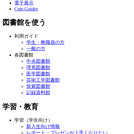
電子展示
Cute.Guides
図書館を使う
利用ガイド
学生・教職員の方
一般の方
各図書館
中央図書館
理系図書館
医学図書館
芸術工学図書館
筑紫図書館
記録資料館
学習・教育
学習（学生向け）
新入生向け情報
レポート・プレゼンが上手くなりたい