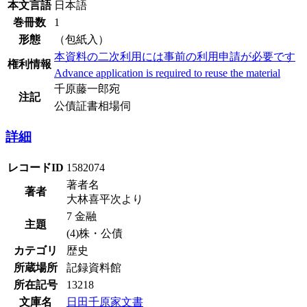
本文言語
日本語
巻冊数
1
形態
（包紙入）
本資料の二次利用には事前の利用申請が必要です
権利情報
Advance application is required to reuse the material
千原藤一郎宛
注記
公債証書相場伺
詳細
レコードID
1582074
著者名
著者
大林喜平次より
7 金融
主題
(4)株・公債
カテゴリ
歴史
所蔵場所
記録資料館
所在記号
13218
文庫名
日田千原家文書