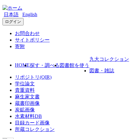
日本語
English
ログイン
お問合わせ
サイトポリシー
寄附
九大コレクション
HOME
探す・調べる
図書館を使う
図書・雑誌
リポジトリ(QIR)
学位論文
貴重資料
麻生家文書
蔵書印画像
炭鉱画像
水素材料DB
目録カード画像
所蔵コレクション