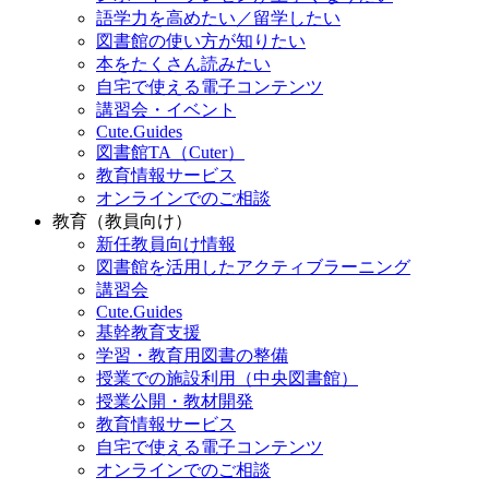
語学力を高めたい／留学したい
図書館の使い方が知りたい
本をたくさん読みたい
自宅で使える電子コンテンツ
講習会・イベント
Cute.Guides
図書館TA（Cuter）
教育情報サービス
オンラインでのご相談
教育（教員向け）
新任教員向け情報
図書館を活用したアクティブラーニング
講習会
Cute.Guides
基幹教育支援
学習・教育用図書の整備
授業での施設利用（中央図書館）
授業公開・教材開発
教育情報サービス
自宅で使える電子コンテンツ
オンラインでのご相談