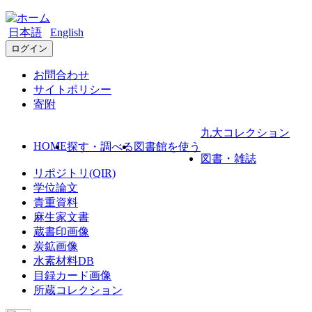
日本語
English
ログイン
お問合わせ
サイトポリシー
寄附
九大コレクション
HOME
探す・調べる
図書館を使う
図書・雑誌
リポジトリ(QIR)
学位論文
貴重資料
麻生家文書
蔵書印画像
炭鉱画像
水素材料DB
目録カード画像
所蔵コレクション