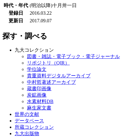
時代・年代
(明治以降)十月卅一日
登録日
2016.03.22
更新日
2017.09.07
探す・調べる
九大コレクション
図書・雑誌・電子ブック・電子ジャーナル
リポジトリ（QIR）
学位論文
貴重資料デジタルアーカイブ
中村哲著述アーカイブ
蔵書印画像
炭鉱画像
水素材料DB
麻生家文書
世界の文献
データベース
所蔵コレクション
九大出版物