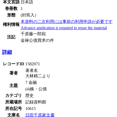
本文言語
日本語
巻冊数
1
形態
(封筒入）
本資料の二次利用には事前の利用申請が必要です
権利情報
Advance application is required to reuse the material
千原藤一郎宛
注記
金禄公債買求の件
詳細
レコードID
1582071
著者名
著者
大林精二より
7 金融
主題
(4)株・公債
カテゴリ
歴史
所蔵場所
記録資料館
所在記号
10615
文庫名
日田千原家文書