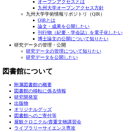
オープンアクセスとは
九州大学オープンアクセス方針
九州大学学術情報リポジトリ（QIR）
QIRとは
論文・成果を公開したい
刊行物（紀要・学会誌）を電子化したい
博士論文の公開について知りたい
研究データの管理・公開
研究データの管理について知りたい
研究データを公開したい
図書館について
附属図書館の概要
図書館の移転に係る情報
研究開発室
出版物
オリジナルグッズ
図書館へのご寄付等
展観クロニクル/貴重文物講習会
ライブラリーサイエンス専攻