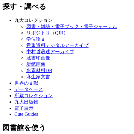
探す・調べる
九大コレクション
図書・雑誌・電子ブック・電子ジャーナル
リポジトリ（QIR）
学位論文
貴重資料デジタルアーカイブ
中村哲著述アーカイブ
蔵書印画像
炭鉱画像
水素材料DB
麻生家文書
世界の文献
データベース
所蔵コレクション
九大出版物
電子展示
Cute.Guides
図書館を使う