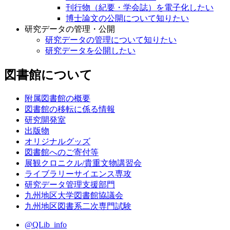
刊行物（紀要・学会誌）を電子化したい
博士論文の公開について知りたい
研究データの管理・公開
研究データの管理について知りたい
研究データを公開したい
図書館について
附属図書館の概要
図書館の移転に係る情報
研究開発室
出版物
オリジナルグッズ
図書館へのご寄付等
展観クロニクル/貴重文物講習会
ライブラリーサイエンス専攻
研究データ管理支援部門
九州地区大学図書館協議会
九州地区図書系二次専門試験
@QLib_info