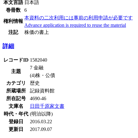
本文言語
日本語
巻冊数
6
本資料の二次利用には事前の利用申請が必要です
権利情報
Advance application is required to reuse the material
注記
株価の書上
詳細
レコードID
1582040
7 金融
主題
(4)株・公債
カテゴリ
歴史
所蔵場所
記録資料館
所在記号
4690-46
文庫名
日田千原家文書
時代・年代
(明治以降)
登録日
2016.03.22
更新日
2017.09.07