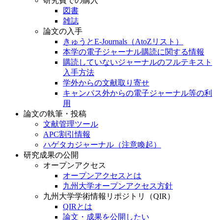
研究費での購入
図書
雑誌
論文の入手
きゅうとE-Journals（AtoZリスト）
本学の電子ジャーナル購読に関する情報
購読していないジャーナルのフルテキスト
入手方法
学外からの文献取り寄せ
キャンパス外からの電子ジャーナル等の利
用
論文の執筆・投稿
文献管理ツール
APC割引情報
ハゲタカジャーナル（注意喚起）
研究成果の公開
オープンアクセス
オープンアクセスとは
九州大学オープンアクセス方針
九州大学学術情報リポジトリ（QIR）
QIRとは
論文・成果を公開したい