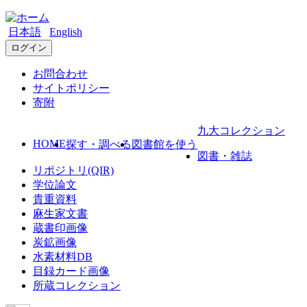
日本語
English
ログイン
お問合わせ
サイトポリシー
寄附
九大コレクション
HOME
探す・調べる
図書館を使う
図書・雑誌
リポジトリ(QIR)
学位論文
貴重資料
麻生家文書
蔵書印画像
炭鉱画像
水素材料DB
目録カード画像
所蔵コレクション