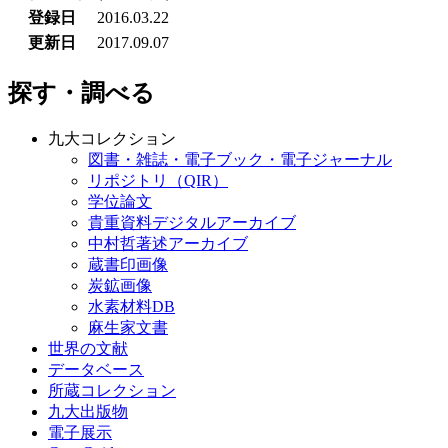
登録日
2016.03.22
更新日
2017.09.07
探す・調べる
九大コレクション
図書・雑誌・電子ブック・電子ジャーナル
リポジトリ（QIR）
学位論文
貴重資料デジタルアーカイブ
中村哲著述アーカイブ
蔵書印画像
炭鉱画像
水素材料DB
麻生家文書
世界の文献
データベース
所蔵コレクション
九大出版物
電子展示