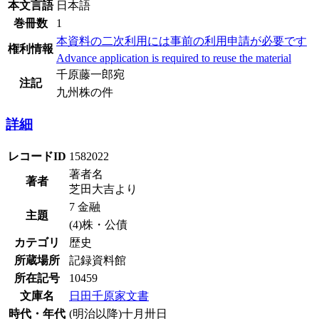
本文言語
日本語
巻冊数
1
本資料の二次利用には事前の利用申請が必要です
権利情報
Advance application is required to reuse the material
千原藤一郎宛
注記
九州株の件
詳細
レコードID
1582022
著者名
著者
芝田大吉より
7 金融
主題
(4)株・公債
カテゴリ
歴史
所蔵場所
記録資料館
所在記号
10459
文庫名
日田千原家文書
時代・年代
(明治以降)十月卅日