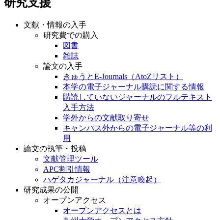
研究支援
文献・情報の入手
研究費での購入
図書
雑誌
論文の入手
きゅうとE-Journals（AtoZリスト）
本学の電子ジャーナル購読に関する情報
購読していないジャーナルのフルテキスト
入手方法
学外からの文献取り寄せ
キャンパス外からの電子ジャーナル等の利
用
論文の執筆・投稿
文献管理ツール
APC割引情報
ハゲタカジャーナル（注意喚起）
研究成果の公開
オープンアクセス
オープンアクセスとは