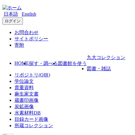
日本語
English
ログイン
お問合わせ
サイトポリシー
寄附
九大コレクション
HOME
探す・調べる
図書館を使う
図書・雑誌
リポジトリ(QIR)
学位論文
貴重資料
麻生家文書
蔵書印画像
炭鉱画像
水素材料DB
目録カード画像
所蔵コレクション