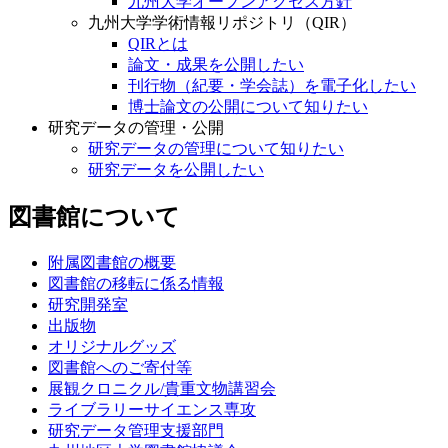
九州大学オープンアクセス方針
九州大学学術情報リポジトリ（QIR）
QIRとは
論文・成果を公開したい
刊行物（紀要・学会誌）を電子化したい
博士論文の公開について知りたい
研究データの管理・公開
研究データの管理について知りたい
研究データを公開したい
図書館について
附属図書館の概要
図書館の移転に係る情報
研究開発室
出版物
オリジナルグッズ
図書館へのご寄付等
展観クロニクル/貴重文物講習会
ライブラリーサイエンス専攻
研究データ管理支援部門