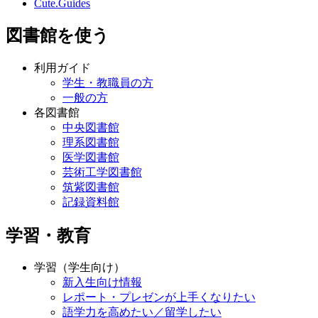
Cute.Guides
図書館を使う
利用ガイド
学生・教職員の方
一般の方
各図書館
中央図書館
理系図書館
医学図書館
芸術工学図書館
筑紫図書館
記録資料館
学習・教育
学習（学生向け）
新入生向け情報
レポート・プレゼンが上手くなりたい
語学力を高めたい／留学したい