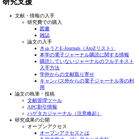
研究支援
文献・情報の入手
研究費での購入
図書
雑誌
論文の入手
きゅうとE-Journals（AtoZリスト）
本学の電子ジャーナル購読に関する情報
購読していないジャーナルのフルテキスト
入手方法
学外からの文献取り寄せ
キャンパス外からの電子ジャーナル等の利
用
論文の執筆・投稿
文献管理ツール
APC割引情報
ハゲタカジャーナル（注意喚起）
研究成果の公開
オープンアクセス
オープンアクセスとは