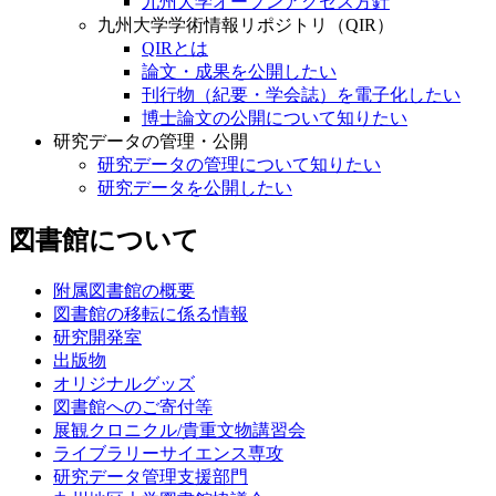
九州大学オープンアクセス方針
九州大学学術情報リポジトリ（QIR）
QIRとは
論文・成果を公開したい
刊行物（紀要・学会誌）を電子化したい
博士論文の公開について知りたい
研究データの管理・公開
研究データの管理について知りたい
研究データを公開したい
図書館について
附属図書館の概要
図書館の移転に係る情報
研究開発室
出版物
オリジナルグッズ
図書館へのご寄付等
展観クロニクル/貴重文物講習会
ライブラリーサイエンス専攻
研究データ管理支援部門