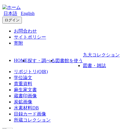
日本語
English
ログイン
お問合わせ
サイトポリシー
寄附
九大コレクション
HOME
探す・調べる
図書館を使う
図書・雑誌
リポジトリ(QIR)
学位論文
貴重資料
麻生家文書
蔵書印画像
炭鉱画像
水素材料DB
目録カード画像
所蔵コレクション