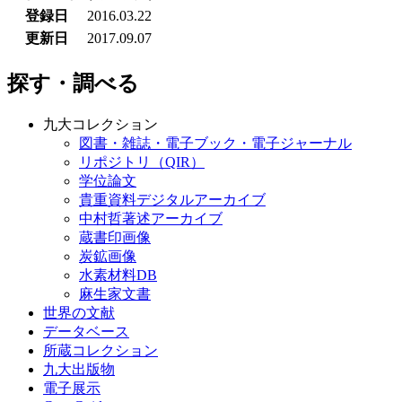
登録日
2016.03.22
更新日
2017.09.07
探す・調べる
九大コレクション
図書・雑誌・電子ブック・電子ジャーナル
リポジトリ（QIR）
学位論文
貴重資料デジタルアーカイブ
中村哲著述アーカイブ
蔵書印画像
炭鉱画像
水素材料DB
麻生家文書
世界の文献
データベース
所蔵コレクション
九大出版物
電子展示