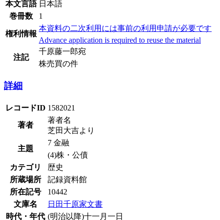
本文言語
日本語
巻冊数
1
本資料の二次利用には事前の利用申請が必要です
権利情報
Advance application is required to reuse the material
千原藤一郎宛
注記
株売買の件
詳細
レコードID
1582021
著者名
著者
芝田大吉より
7 金融
主題
(4)株・公債
カテゴリ
歴史
所蔵場所
記録資料館
所在記号
10442
文庫名
日田千原家文書
時代・年代
(明治以降)十一月一日