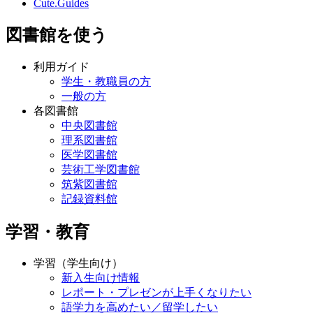
Cute.Guides
図書館を使う
利用ガイド
学生・教職員の方
一般の方
各図書館
中央図書館
理系図書館
医学図書館
芸術工学図書館
筑紫図書館
記録資料館
学習・教育
学習（学生向け）
新入生向け情報
レポート・プレゼンが上手くなりたい
語学力を高めたい／留学したい