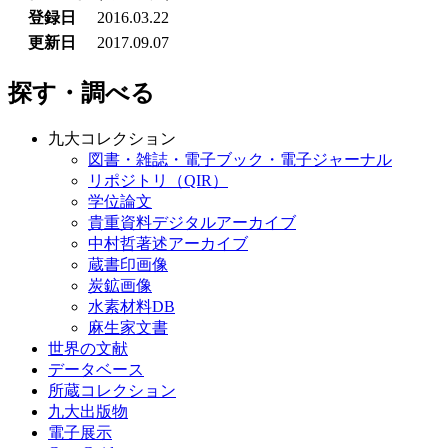
登録日
2016.03.22
更新日
2017.09.07
探す・調べる
九大コレクション
図書・雑誌・電子ブック・電子ジャーナル
リポジトリ（QIR）
学位論文
貴重資料デジタルアーカイブ
中村哲著述アーカイブ
蔵書印画像
炭鉱画像
水素材料DB
麻生家文書
世界の文献
データベース
所蔵コレクション
九大出版物
電子展示