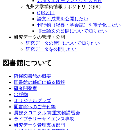
九州大学オープンアクセス方針
九州大学学術情報リポジトリ（QIR）
QIRとは
論文・成果を公開したい
刊行物（紀要・学会誌）を電子化したい
博士論文の公開について知りたい
研究データの管理・公開
研究データの管理について知りたい
研究データを公開したい
図書館について
附属図書館の概要
図書館の移転に係る情報
研究開発室
出版物
オリジナルグッズ
図書館へのご寄付等
展観クロニクル/貴重文物講習会
ライブラリーサイエンス専攻
研究データ管理支援部門