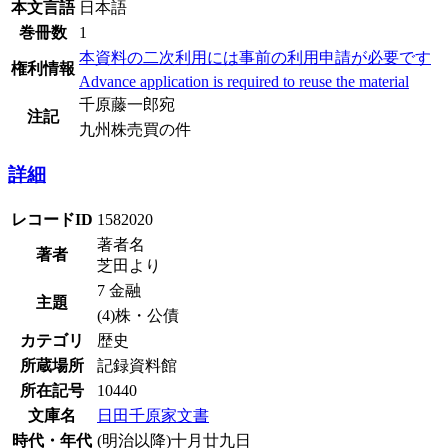
本文言語
日本語
巻冊数
1
本資料の二次利用には事前の利用申請が必要です
権利情報
Advance application is required to reuse the material
千原藤一郎宛
注記
九州株売買の件
詳細
レコードID
1582020
著者名
著者
芝田より
7 金融
主題
(4)株・公債
カテゴリ
歴史
所蔵場所
記録資料館
所在記号
10440
文庫名
日田千原家文書
時代・年代
(明治以降)十月廿九日