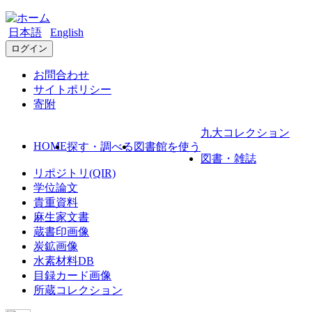
日本語
English
ログイン
お問合わせ
サイトポリシー
寄附
九大コレクション
HOME
探す・調べる
図書館を使う
図書・雑誌
リポジトリ(QIR)
学位論文
貴重資料
麻生家文書
蔵書印画像
炭鉱画像
水素材料DB
目録カード画像
所蔵コレクション