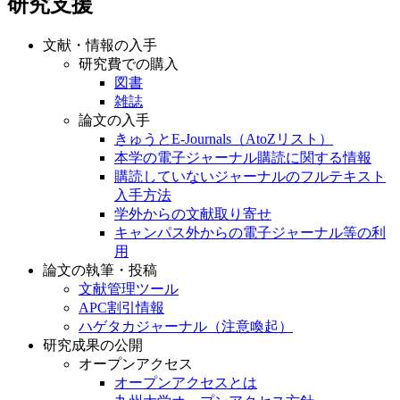
研究支援
文献・情報の入手
研究費での購入
図書
雑誌
論文の入手
きゅうとE-Journals（AtoZリスト）
本学の電子ジャーナル購読に関する情報
購読していないジャーナルのフルテキスト
入手方法
学外からの文献取り寄せ
キャンパス外からの電子ジャーナル等の利
用
論文の執筆・投稿
文献管理ツール
APC割引情報
ハゲタカジャーナル（注意喚起）
研究成果の公開
オープンアクセス
オープンアクセスとは