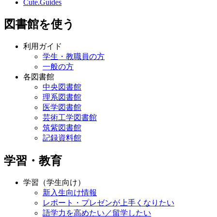
Cute.Guides
図書館を使う
利用ガイド
学生・教職員の方
一般の方
各図書館
中央図書館
理系図書館
医学図書館
芸術工学図書館
筑紫図書館
記録資料館
学習・教育
学習（学生向け）
新入生向け情報
レポート・プレゼンが上手くなりたい
語学力を高めたい／留学したい