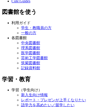
Cute.Guides
図書館を使う
利用ガイド
学生・教職員の方
一般の方
各図書館
中央図書館
理系図書館
医学図書館
芸術工学図書館
筑紫図書館
記録資料館
学習・教育
学習（学生向け）
新入生向け情報
レポート・プレゼンが上手くなりたい
語学力を高めたい／留学したい