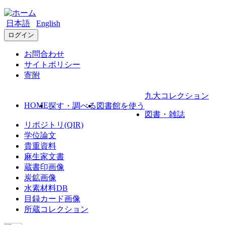
日本語
English
ログイン
お問合わせ
サイトポリシー
寄附
九大コレクション
HOME
探す・調べる
図書館を使う
図書・雑誌
リポジトリ(QIR)
学位論文
貴重資料
麻生家文書
蔵書印画像
炭鉱画像
水素材料DB
目録カード画像
所蔵コレクション