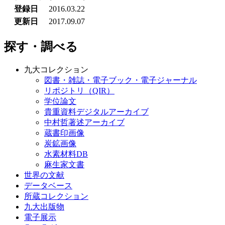
登録日
2016.03.22
更新日
2017.09.07
探す・調べる
九大コレクション
図書・雑誌・電子ブック・電子ジャーナル
リポジトリ（QIR）
学位論文
貴重資料デジタルアーカイブ
中村哲著述アーカイブ
蔵書印画像
炭鉱画像
水素材料DB
麻生家文書
世界の文献
データベース
所蔵コレクション
九大出版物
電子展示