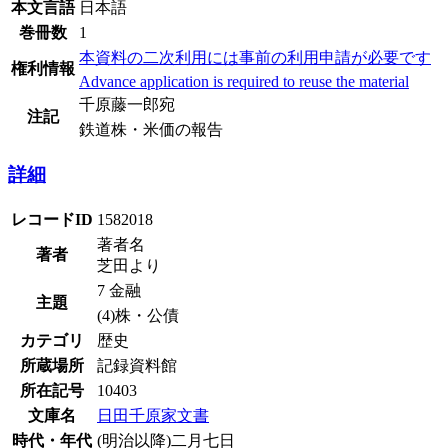
本文言語
日本語
巻冊数
1
本資料の二次利用には事前の利用申請が必要です
権利情報
Advance application is required to reuse the material
千原藤一郎宛
注記
鉄道株・米価の報告
詳細
レコードID
1582018
著者名
著者
芝田より
7 金融
主題
(4)株・公債
カテゴリ
歴史
所蔵場所
記録資料館
所在記号
10403
文庫名
日田千原家文書
時代・年代
(明治以降)二月七日