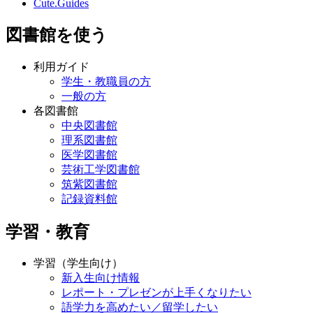
Cute.Guides
図書館を使う
利用ガイド
学生・教職員の方
一般の方
各図書館
中央図書館
理系図書館
医学図書館
芸術工学図書館
筑紫図書館
記録資料館
学習・教育
学習（学生向け）
新入生向け情報
レポート・プレゼンが上手くなりたい
語学力を高めたい／留学したい