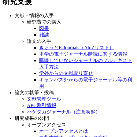
研究支援
文献・情報の入手
研究費での購入
図書
雑誌
論文の入手
きゅうとE-Journals（AtoZリスト）
本学の電子ジャーナル購読に関する情報
購読していないジャーナルのフルテキスト
入手方法
学外からの文献取り寄せ
キャンパス外からの電子ジャーナル等の利
用
論文の執筆・投稿
文献管理ツール
APC割引情報
ハゲタカジャーナル（注意喚起）
研究成果の公開
オープンアクセス
オープンアクセスとは