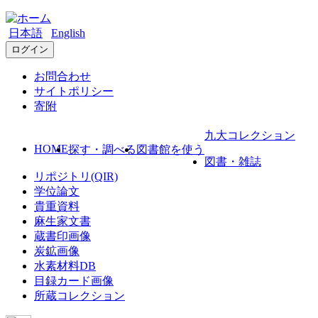
日本語
English
ログイン
お問合わせ
サイトポリシー
寄附
九大コレクション
HOME
探す・調べる
図書館を使う
図書・雑誌
リポジトリ(QIR)
学位論文
貴重資料
麻生家文書
蔵書印画像
炭鉱画像
水素材料DB
目録カード画像
所蔵コレクション