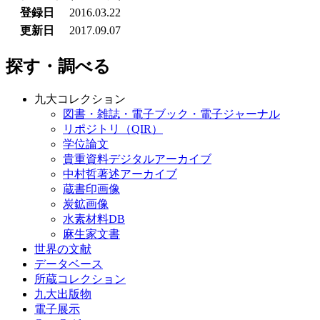
登録日
2016.03.22
更新日
2017.09.07
探す・調べる
九大コレクション
図書・雑誌・電子ブック・電子ジャーナル
リポジトリ（QIR）
学位論文
貴重資料デジタルアーカイブ
中村哲著述アーカイブ
蔵書印画像
炭鉱画像
水素材料DB
麻生家文書
世界の文献
データベース
所蔵コレクション
九大出版物
電子展示