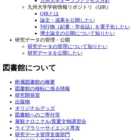
九州大学オープンアクセス方針
九州大学学術情報リポジトリ（QIR）
QIRとは
論文・成果を公開したい
刊行物（紀要・学会誌）を電子化したい
博士論文の公開について知りたい
研究データの管理・公開
研究データの管理について知りたい
研究データを公開したい
図書館について
附属図書館の概要
図書館の移転に係る情報
研究開発室
出版物
オリジナルグッズ
図書館へのご寄付等
展観クロニクル/貴重文物講習会
ライブラリーサイエンス専攻
研究データ管理支援部門