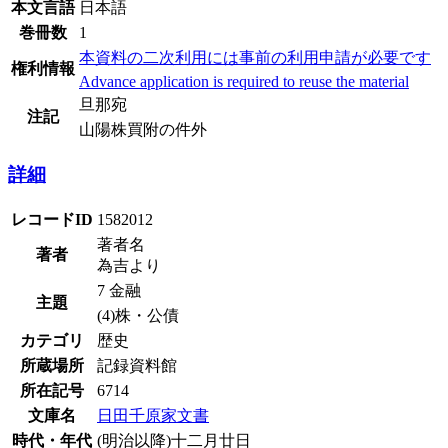
本文言語
日本語
巻冊数
1
本資料の二次利用には事前の利用申請が必要です
権利情報
Advance application is required to reuse the material
旦那宛
注記
山陽株買附の件外
詳細
レコードID
1582012
著者名
著者
為吉より
7 金融
主題
(4)株・公債
カテゴリ
歴史
所蔵場所
記録資料館
所在記号
6714
文庫名
日田千原家文書
時代・年代
(明治以降)十二月廿日