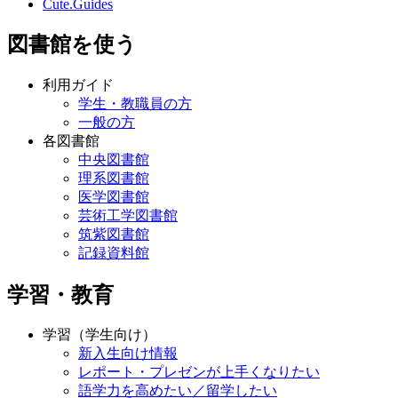
Cute.Guides
図書館を使う
利用ガイド
学生・教職員の方
一般の方
各図書館
中央図書館
理系図書館
医学図書館
芸術工学図書館
筑紫図書館
記録資料館
学習・教育
学習（学生向け）
新入生向け情報
レポート・プレゼンが上手くなりたい
語学力を高めたい／留学したい