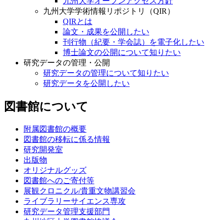
九州大学オープンアクセス方針
九州大学学術情報リポジトリ（QIR）
QIRとは
論文・成果を公開したい
刊行物（紀要・学会誌）を電子化したい
博士論文の公開について知りたい
研究データの管理・公開
研究データの管理について知りたい
研究データを公開したい
図書館について
附属図書館の概要
図書館の移転に係る情報
研究開発室
出版物
オリジナルグッズ
図書館へのご寄付等
展観クロニクル/貴重文物講習会
ライブラリーサイエンス専攻
研究データ管理支援部門