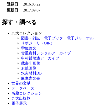
登録日
2016.03.22
更新日
2017.09.07
探す・調べる
九大コレクション
図書・雑誌・電子ブック・電子ジャーナル
リポジトリ（QIR）
学位論文
貴重資料デジタルアーカイブ
中村哲著述アーカイブ
蔵書印画像
炭鉱画像
水素材料DB
麻生家文書
世界の文献
データベース
所蔵コレクション
九大出版物
電子展示