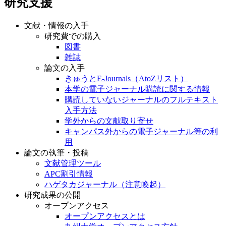
研究支援
文献・情報の入手
研究費での購入
図書
雑誌
論文の入手
きゅうとE-Journals（AtoZリスト）
本学の電子ジャーナル購読に関する情報
購読していないジャーナルのフルテキスト
入手方法
学外からの文献取り寄せ
キャンパス外からの電子ジャーナル等の利
用
論文の執筆・投稿
文献管理ツール
APC割引情報
ハゲタカジャーナル（注意喚起）
研究成果の公開
オープンアクセス
オープンアクセスとは