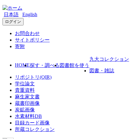
日本語
English
ログイン
お問合わせ
サイトポリシー
寄附
九大コレクション
HOME
探す・調べる
図書館を使う
図書・雑誌
リポジトリ(QIR)
学位論文
貴重資料
麻生家文書
蔵書印画像
炭鉱画像
水素材料DB
目録カード画像
所蔵コレクション