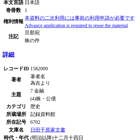
本文言語
日本語
巻冊数
1
本資料の二次利用には事前の利用申請が必要です
権利情報
Advance application is required to reuse the material
旦那宛
注記
株の件
詳細
レコードID
1582009
著者名
著者
為吉より
7 金融
主題
(4)株・公債
カテゴリ
歴史
所蔵場所
記録資料館
所在記号
6702
文庫名
日田千原家文書
時代・年代
(明治以降)十二月十四日