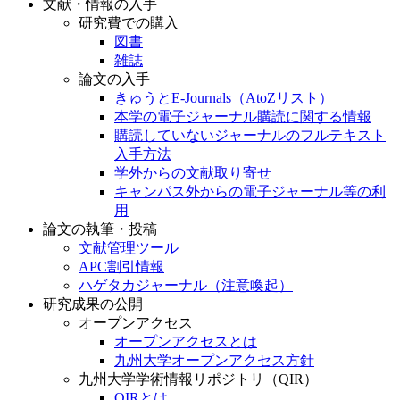
文献・情報の入手
研究費での購入
図書
雑誌
論文の入手
きゅうとE-Journals（AtoZリスト）
本学の電子ジャーナル購読に関する情報
購読していないジャーナルのフルテキスト
入手方法
学外からの文献取り寄せ
キャンパス外からの電子ジャーナル等の利
用
論文の執筆・投稿
文献管理ツール
APC割引情報
ハゲタカジャーナル（注意喚起）
研究成果の公開
オープンアクセス
オープンアクセスとは
九州大学オープンアクセス方針
九州大学学術情報リポジトリ（QIR）
QIRとは