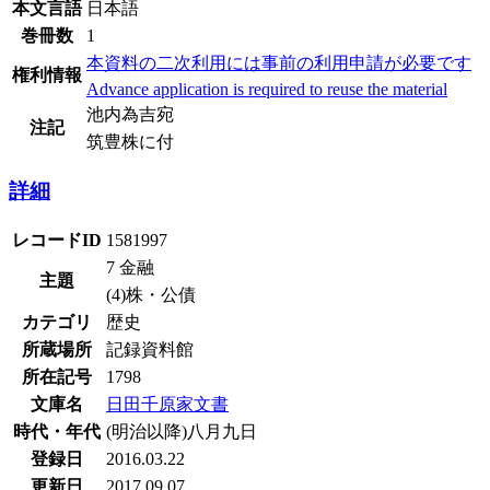
本文言語
日本語
巻冊数
1
本資料の二次利用には事前の利用申請が必要です
権利情報
Advance application is required to reuse the material
池内為吉宛
注記
筑豊株に付
詳細
レコードID
1581997
7 金融
主題
(4)株・公債
カテゴリ
歴史
所蔵場所
記録資料館
所在記号
1798
文庫名
日田千原家文書
時代・年代
(明治以降)八月九日
登録日
2016.03.22
更新日
2017.09.07