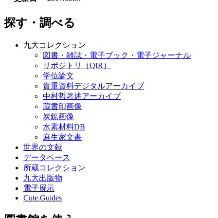
探す・調べる
九大コレクション
図書・雑誌・電子ブック・電子ジャーナル
リポジトリ（QIR）
学位論文
貴重資料デジタルアーカイブ
中村哲著述アーカイブ
蔵書印画像
炭鉱画像
水素材料DB
麻生家文書
世界の文献
データベース
所蔵コレクション
九大出版物
電子展示
Cute.Guides