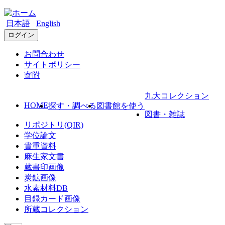
日本語
English
ログイン
お問合わせ
サイトポリシー
寄附
九大コレクション
HOME
探す・調べる
図書館を使う
図書・雑誌
リポジトリ(QIR)
学位論文
貴重資料
麻生家文書
蔵書印画像
炭鉱画像
水素材料DB
目録カード画像
所蔵コレクション