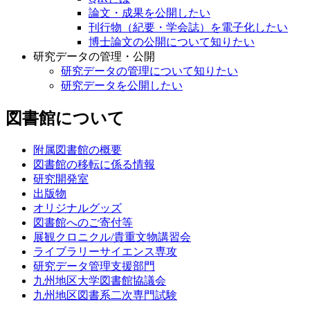
論文・成果を公開したい
刊行物（紀要・学会誌）を電子化したい
博士論文の公開について知りたい
研究データの管理・公開
研究データの管理について知りたい
研究データを公開したい
図書館について
附属図書館の概要
図書館の移転に係る情報
研究開発室
出版物
オリジナルグッズ
図書館へのご寄付等
展観クロニクル/貴重文物講習会
ライブラリーサイエンス専攻
研究データ管理支援部門
九州地区大学図書館協議会
九州地区図書系二次専門試験