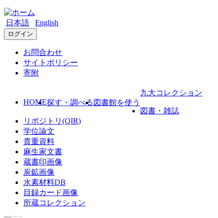
日本語
English
ログイン
お問合わせ
サイトポリシー
寄附
九大コレクション
HOME
探す・調べる
図書館を使う
図書・雑誌
リポジトリ(QIR)
学位論文
貴重資料
麻生家文書
蔵書印画像
炭鉱画像
水素材料DB
目録カード画像
所蔵コレクション