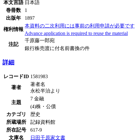
本文言語
日本語
巻冊数
1
出版年
1897
本資料の二次利用には事前の利用申請が必要です
権利情報
Advance application is required to reuse the material
千原藤一郎宛
注記
銀行株売渡に付名前書換の件
詳細
レコードID
1581983
著者名
著者
永松半治より
7 金融
主題
(4)株・公債
カテゴリ
歴史
所蔵場所
記録資料館
所在記号
617-9
文庫名
日田千原家文書