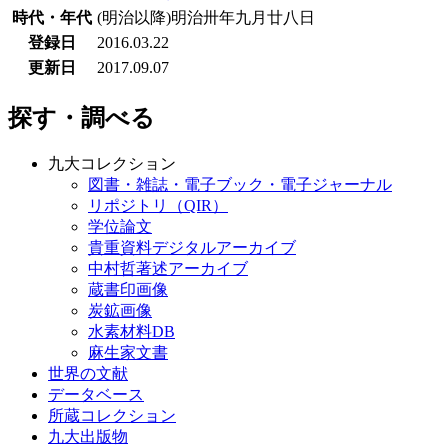
時代・年代
(明治以降)明治卅年九月廿八日
登録日
2016.03.22
更新日
2017.09.07
探す・調べる
九大コレクション
図書・雑誌・電子ブック・電子ジャーナル
リポジトリ（QIR）
学位論文
貴重資料デジタルアーカイブ
中村哲著述アーカイブ
蔵書印画像
炭鉱画像
水素材料DB
麻生家文書
世界の文献
データベース
所蔵コレクション
九大出版物