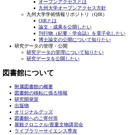
オープンアクセスとは
九州大学オープンアクセス方針
九州大学学術情報リポジトリ（QIR）
QIRとは
論文・成果を公開したい
刊行物（紀要・学会誌）を電子化したい
博士論文の公開について知りたい
研究データの管理・公開
研究データの管理について知りたい
研究データを公開したい
図書館について
附属図書館の概要
図書館の移転に係る情報
研究開発室
出版物
オリジナルグッズ
図書館へのご寄付等
展観クロニクル/貴重文物講習会
ライブラリーサイエンス専攻