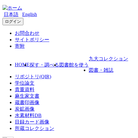
日本語
English
ログイン
お問合わせ
サイトポリシー
寄附
九大コレクション
HOME
探す・調べる
図書館を使う
図書・雑誌
リポジトリ(QIR)
学位論文
貴重資料
麻生家文書
蔵書印画像
炭鉱画像
水素材料DB
目録カード画像
所蔵コレクション