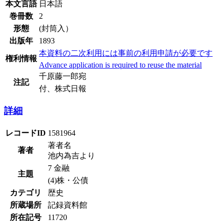
本文言語
日本語
巻冊数
2
形態
(封筒入）
出版年
1893
本資料の二次利用には事前の利用申請が必要です
権利情報
Advance application is required to reuse the material
千原藤一郎宛
注記
付、株式日報
詳細
レコードID
1581964
著者名
著者
池内為吉より
7 金融
主題
(4)株・公債
カテゴリ
歴史
所蔵場所
記録資料館
所在記号
11720