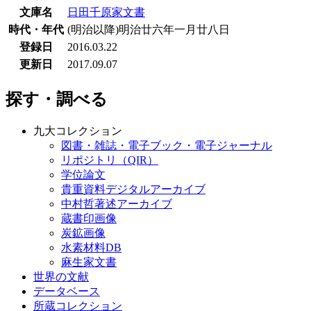
文庫名
日田千原家文書
時代・年代
(明治以降)明治廿六年一月廿八日
登録日
2016.03.22
更新日
2017.09.07
探す・調べる
九大コレクション
図書・雑誌・電子ブック・電子ジャーナル
リポジトリ（QIR）
学位論文
貴重資料デジタルアーカイブ
中村哲著述アーカイブ
蔵書印画像
炭鉱画像
水素材料DB
麻生家文書
世界の文献
データベース
所蔵コレクション