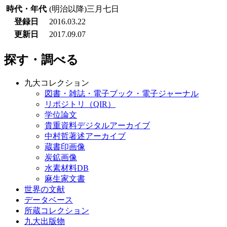
時代・年代
(明治以降)三月七日
登録日
2016.03.22
更新日
2017.09.07
探す・調べる
九大コレクション
図書・雑誌・電子ブック・電子ジャーナル
リポジトリ（QIR）
学位論文
貴重資料デジタルアーカイブ
中村哲著述アーカイブ
蔵書印画像
炭鉱画像
水素材料DB
麻生家文書
世界の文献
データベース
所蔵コレクション
九大出版物