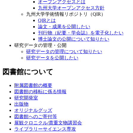
オープンアクセスとは
九州大学オープンアクセス方針
九州大学学術情報リポジトリ（QIR）
QIRとは
論文・成果を公開したい
刊行物（紀要・学会誌）を電子化したい
博士論文の公開について知りたい
研究データの管理・公開
研究データの管理について知りたい
研究データを公開したい
図書館について
附属図書館の概要
図書館の移転に係る情報
研究開発室
出版物
オリジナルグッズ
図書館へのご寄付等
展観クロニクル/貴重文物講習会
ライブラリーサイエンス専攻