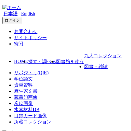
日本語
English
ログイン
お問合わせ
サイトポリシー
寄附
九大コレクション
HOME
探す・調べる
図書館を使う
図書・雑誌
リポジトリ(QIR)
学位論文
貴重資料
麻生家文書
蔵書印画像
炭鉱画像
水素材料DB
目録カード画像
所蔵コレクション