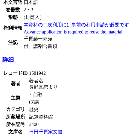
本文言語
日本語
巻冊数
2・3
形態
(封筒入）
本資料の二次利用には事前の利用申請が必要です
権利情報
Advance application is required to reuse the material
千原藤一郎宛
注記
付、講割合書類
詳細
レコードID
1581942
著者名
著者
長野直恕より
7 金融
主題
(3)講
カテゴリ
歴史
所蔵場所
記録資料館
所在記号
3400
文庫名
日田千原家文書