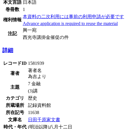
本文言語
日本語
巻冊数
1
本資料の二次利用には事前の利用申請が必要です
権利情報
Advance application is required to reuse the material
興一宛
注記
西光寺講掛金催促の件
詳細
レコードID
1581939
著者名
著者
為吉より
7 金融
主題
(3)講
カテゴリ
歴史
所蔵場所
記録資料館
所在記号
11638
文庫名
日田千原家文書
時代・年代
(明治以降)八月十二日