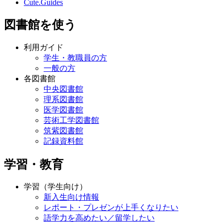
Cute.Guides
図書館を使う
利用ガイド
学生・教職員の方
一般の方
各図書館
中央図書館
理系図書館
医学図書館
芸術工学図書館
筑紫図書館
記録資料館
学習・教育
学習（学生向け）
新入生向け情報
レポート・プレゼンが上手くなりたい
語学力を高めたい／留学したい