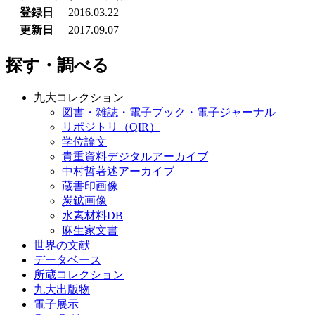
登録日
2016.03.22
更新日
2017.09.07
探す・調べる
九大コレクション
図書・雑誌・電子ブック・電子ジャーナル
リポジトリ（QIR）
学位論文
貴重資料デジタルアーカイブ
中村哲著述アーカイブ
蔵書印画像
炭鉱画像
水素材料DB
麻生家文書
世界の文献
データベース
所蔵コレクション
九大出版物
電子展示