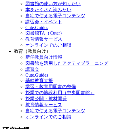
図書館の使い方が知りたい
本をたくさん読みたい
自宅で使える電子コンテンツ
講習会・イベント
Cute.Guides
図書館TA（Cuter）
教育情報サービス
オンラインでのご相談
教育（教員向け）
新任教員向け情報
図書館を活用したアクティブラーニング
講習会
Cute.Guides
基幹教育支援
学習・教育用図書の整備
授業での施設利用（中央図書館）
授業公開・教材開発
教育情報サービス
自宅で使える電子コンテンツ
オンラインでのご相談