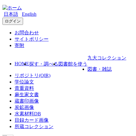
日本語
English
ログイン
お問合わせ
サイトポリシー
寄附
九大コレクション
HOME
探す・調べる
図書館を使う
図書・雑誌
リポジトリ(QIR)
学位論文
貴重資料
麻生家文書
蔵書印画像
炭鉱画像
水素材料DB
目録カード画像
所蔵コレクション