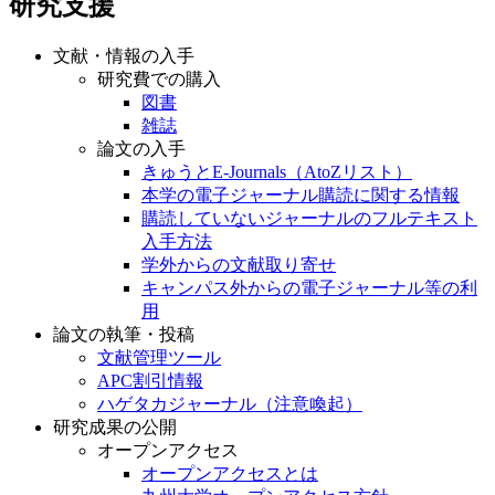
研究支援
文献・情報の入手
研究費での購入
図書
雑誌
論文の入手
きゅうとE-Journals（AtoZリスト）
本学の電子ジャーナル購読に関する情報
購読していないジャーナルのフルテキスト
入手方法
学外からの文献取り寄せ
キャンパス外からの電子ジャーナル等の利
用
論文の執筆・投稿
文献管理ツール
APC割引情報
ハゲタカジャーナル（注意喚起）
研究成果の公開
オープンアクセス
オープンアクセスとは