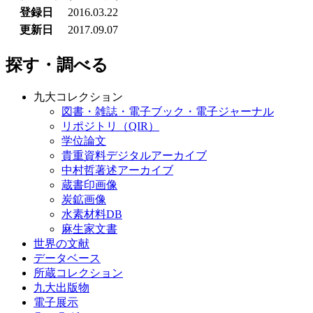
登録日
2016.03.22
更新日
2017.09.07
探す・調べる
九大コレクション
図書・雑誌・電子ブック・電子ジャーナル
リポジトリ（QIR）
学位論文
貴重資料デジタルアーカイブ
中村哲著述アーカイブ
蔵書印画像
炭鉱画像
水素材料DB
麻生家文書
世界の文献
データベース
所蔵コレクション
九大出版物
電子展示