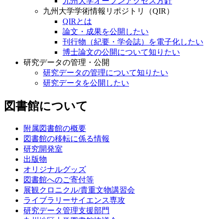
九州大学オープンアクセス方針
九州大学学術情報リポジトリ（QIR）
QIRとは
論文・成果を公開したい
刊行物（紀要・学会誌）を電子化したい
博士論文の公開について知りたい
研究データの管理・公開
研究データの管理について知りたい
研究データを公開したい
図書館について
附属図書館の概要
図書館の移転に係る情報
研究開発室
出版物
オリジナルグッズ
図書館へのご寄付等
展観クロニクル/貴重文物講習会
ライブラリーサイエンス専攻
研究データ管理支援部門