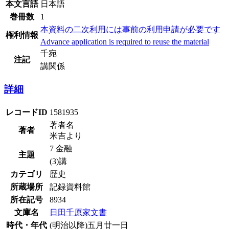
本文言語
日本語
巻冊数
1
本資料の二次利用には事前の利用申請が必要です
権利情報
Advance application is required to reuse the material
千宛
注記
講関係
詳細
レコードID
1581935
著者名
著者
米吉より
7 金融
主題
(3)講
カテゴリ
歴史
所蔵場所
記録資料館
所在記号
8934
文庫名
日田千原家文書
時代・年代
(明治以降)五月廿一日