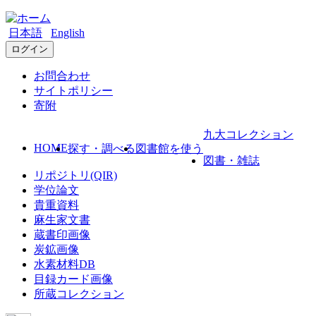
日本語
English
ログイン
お問合わせ
サイトポリシー
寄附
九大コレクション
HOME
探す・調べる
図書館を使う
図書・雑誌
リポジトリ(QIR)
学位論文
貴重資料
麻生家文書
蔵書印画像
炭鉱画像
水素材料DB
目録カード画像
所蔵コレクション