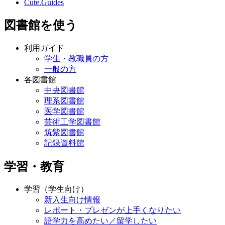
Cute.Guides
図書館を使う
利用ガイド
学生・教職員の方
一般の方
各図書館
中央図書館
理系図書館
医学図書館
芸術工学図書館
筑紫図書館
記録資料館
学習・教育
学習（学生向け）
新入生向け情報
レポート・プレゼンが上手くなりたい
語学力を高めたい／留学したい