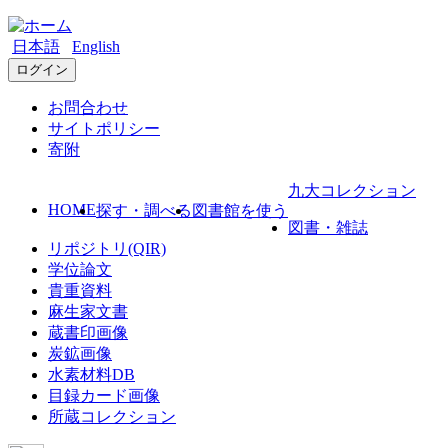
日本語
English
ログイン
お問合わせ
サイトポリシー
寄附
九大コレクション
HOME
探す・調べる
図書館を使う
図書・雑誌
リポジトリ(QIR)
学位論文
貴重資料
麻生家文書
蔵書印画像
炭鉱画像
水素材料DB
目録カード画像
所蔵コレクション