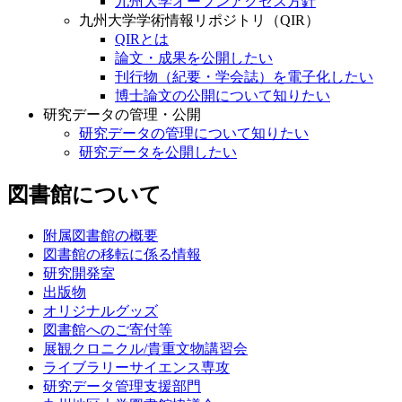
九州大学オープンアクセス方針
九州大学学術情報リポジトリ（QIR）
QIRとは
論文・成果を公開したい
刊行物（紀要・学会誌）を電子化したい
博士論文の公開について知りたい
研究データの管理・公開
研究データの管理について知りたい
研究データを公開したい
図書館について
附属図書館の概要
図書館の移転に係る情報
研究開発室
出版物
オリジナルグッズ
図書館へのご寄付等
展観クロニクル/貴重文物講習会
ライブラリーサイエンス専攻
研究データ管理支援部門