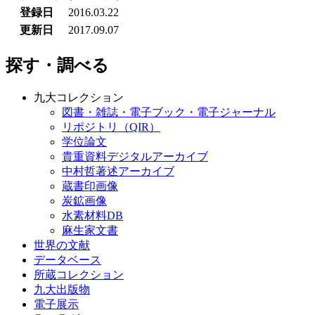
登録日
2016.03.22
更新日
2017.09.07
探す・調べる
九大コレクション
図書・雑誌・電子ブック・電子ジャーナル
リポジトリ（QIR）
学位論文
貴重資料デジタルアーカイブ
中村哲著述アーカイブ
蔵書印画像
炭鉱画像
水素材料DB
麻生家文書
世界の文献
データベース
所蔵コレクション
九大出版物
電子展示