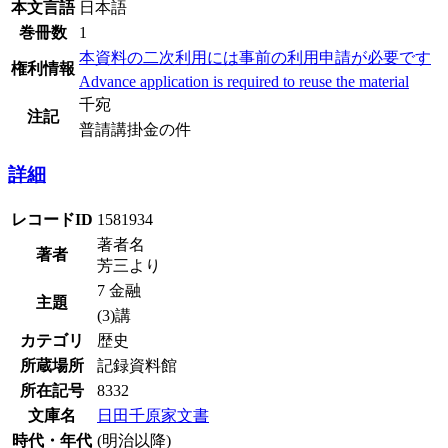
本文言語
日本語
巻冊数
1
本資料の二次利用には事前の利用申請が必要です
権利情報
Advance application is required to reuse the material
千宛
注記
普請講掛金の件
詳細
レコードID
1581934
著者名
著者
芳三より
7 金融
主題
(3)講
カテゴリ
歴史
所蔵場所
記録資料館
所在記号
8332
文庫名
日田千原家文書
時代・年代
(明治以降)