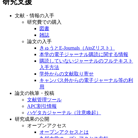
研究支援
文献・情報の入手
研究費での購入
図書
雑誌
論文の入手
きゅうとE-Journals（AtoZリスト）
本学の電子ジャーナル購読に関する情報
購読していないジャーナルのフルテキスト
入手方法
学外からの文献取り寄せ
キャンパス外からの電子ジャーナル等の利
用
論文の執筆・投稿
文献管理ツール
APC割引情報
ハゲタカジャーナル（注意喚起）
研究成果の公開
オープンアクセス
オープンアクセスとは