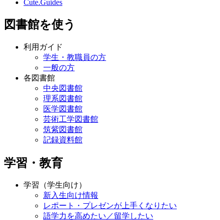
Cute.Guides
図書館を使う
利用ガイド
学生・教職員の方
一般の方
各図書館
中央図書館
理系図書館
医学図書館
芸術工学図書館
筑紫図書館
記録資料館
学習・教育
学習（学生向け）
新入生向け情報
レポート・プレゼンが上手くなりたい
語学力を高めたい／留学したい