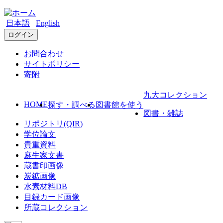
日本語
English
ログイン
お問合わせ
サイトポリシー
寄附
九大コレクション
HOME
探す・調べる
図書館を使う
図書・雑誌
リポジトリ(QIR)
学位論文
貴重資料
麻生家文書
蔵書印画像
炭鉱画像
水素材料DB
目録カード画像
所蔵コレクション