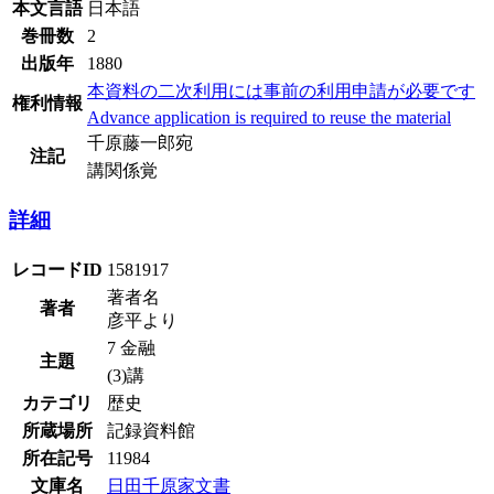
本文言語
日本語
巻冊数
2
出版年
1880
本資料の二次利用には事前の利用申請が必要です
権利情報
Advance application is required to reuse the material
千原藤一郎宛
注記
講関係覚
詳細
レコードID
1581917
著者名
著者
彦平より
7 金融
主題
(3)講
カテゴリ
歴史
所蔵場所
記録資料館
所在記号
11984
文庫名
日田千原家文書