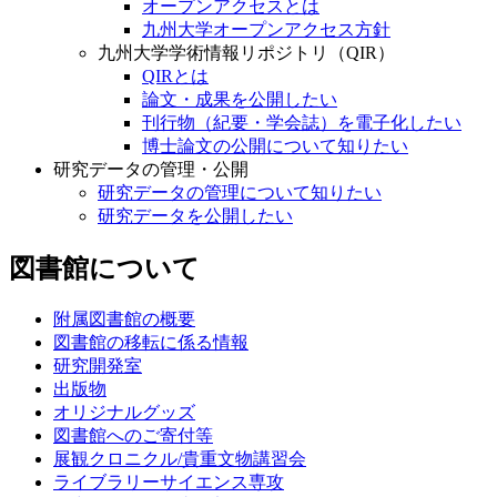
オープンアクセスとは
九州大学オープンアクセス方針
九州大学学術情報リポジトリ（QIR）
QIRとは
論文・成果を公開したい
刊行物（紀要・学会誌）を電子化したい
博士論文の公開について知りたい
研究データの管理・公開
研究データの管理について知りたい
研究データを公開したい
図書館について
附属図書館の概要
図書館の移転に係る情報
研究開発室
出版物
オリジナルグッズ
図書館へのご寄付等
展観クロニクル/貴重文物講習会
ライブラリーサイエンス専攻