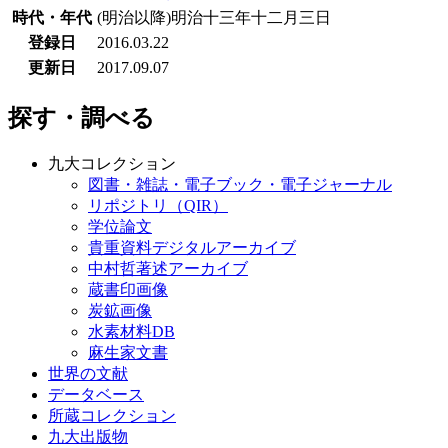
時代・年代
(明治以降)明治十三年十二月三日
登録日
2016.03.22
更新日
2017.09.07
探す・調べる
九大コレクション
図書・雑誌・電子ブック・電子ジャーナル
リポジトリ（QIR）
学位論文
貴重資料デジタルアーカイブ
中村哲著述アーカイブ
蔵書印画像
炭鉱画像
水素材料DB
麻生家文書
世界の文献
データベース
所蔵コレクション
九大出版物