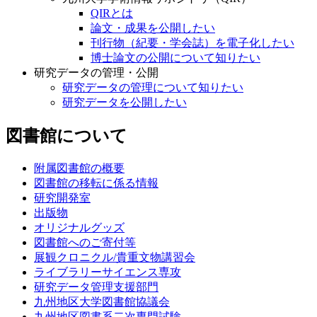
QIRとは
論文・成果を公開したい
刊行物（紀要・学会誌）を電子化したい
博士論文の公開について知りたい
研究データの管理・公開
研究データの管理について知りたい
研究データを公開したい
図書館について
附属図書館の概要
図書館の移転に係る情報
研究開発室
出版物
オリジナルグッズ
図書館へのご寄付等
展観クロニクル/貴重文物講習会
ライブラリーサイエンス専攻
研究データ管理支援部門
九州地区大学図書館協議会
九州地区図書系二次専門試験