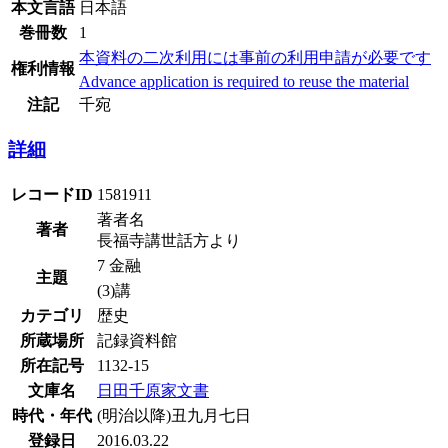
本文言語
日本語
巻冊数
1
本資料の二次利用には事前の利用申請が必要です
権利情報
Advance application is required to reuse the material
注記
千宛
詳細
レコードID
1581911
著者名
著者
長福寺講世話方より
7 金融
主題
(3)講
カテゴリ
歴史
所蔵場所
記録資料館
所在記号
1132-15
文庫名
日田千原家文書
時代・年代
(明治以降)丑九月七日
登録日
2016.03.22