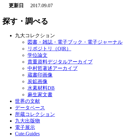
更新日
2017.09.07
探す・調べる
九大コレクション
図書・雑誌・電子ブック・電子ジャーナル
リポジトリ（QIR）
学位論文
貴重資料デジタルアーカイブ
中村哲著述アーカイブ
蔵書印画像
炭鉱画像
水素材料DB
麻生家文書
世界の文献
データベース
所蔵コレクション
九大出版物
電子展示
Cute.Guides