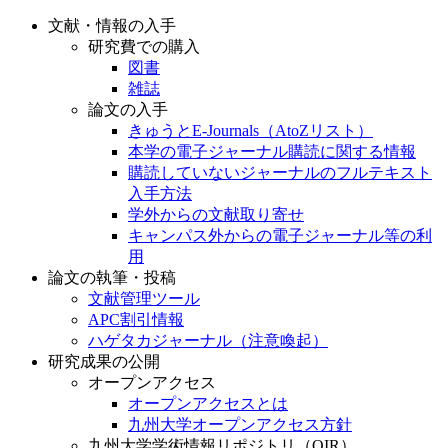
文献・情報の入手
研究費での購入
図書
雑誌
論文の入手
きゅうとE-Journals（AtoZリスト）
本学の電子ジャーナル購読に関する情報
購読していないジャーナルのフルテキスト
入手方法
学外からの文献取り寄せ
キャンパス外からの電子ジャーナル等の利
用
論文の執筆・投稿
文献管理ツール
APC割引情報
ハゲタカジャーナル（注意喚起）
研究成果の公開
オープンアクセス
オープンアクセスとは
九州大学オープンアクセス方針
九州大学学術情報リポジトリ（QIR）