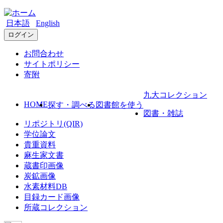
日本語
English
ログイン
お問合わせ
サイトポリシー
寄附
九大コレクション
HOME
探す・調べる
図書館を使う
図書・雑誌
リポジトリ(QIR)
学位論文
貴重資料
麻生家文書
蔵書印画像
炭鉱画像
水素材料DB
目録カード画像
所蔵コレクション