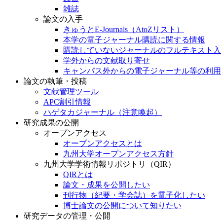
雑誌
論文の入手
きゅうとE-Journals（AtoZリスト）
本学の電子ジャーナル購読に関する情報
購読していないジャーナルのフルテキスト入
学外からの文献取り寄せ
キャンパス外からの電子ジャーナル等の利用
論文の執筆・投稿
文献管理ツール
APC割引情報
ハゲタカジャーナル（注意喚起）
研究成果の公開
オープンアクセス
オープンアクセスとは
九州大学オープンアクセス方針
九州大学学術情報リポジトリ（QIR）
QIRとは
論文・成果を公開したい
刊行物（紀要・学会誌）を電子化したい
博士論文の公開について知りたい
研究データの管理・公開