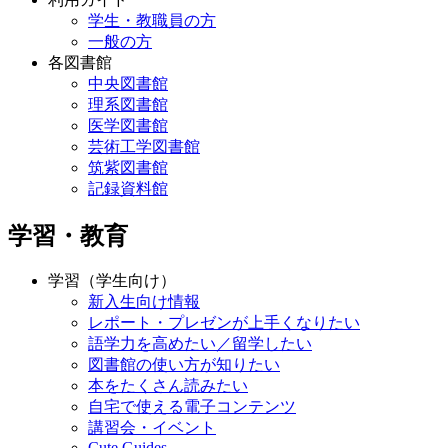
学生・教職員の方
一般の方
各図書館
中央図書館
理系図書館
医学図書館
芸術工学図書館
筑紫図書館
記録資料館
学習・教育
学習（学生向け）
新入生向け情報
レポート・プレゼンが上手くなりたい
語学力を高めたい／留学したい
図書館の使い方が知りたい
本をたくさん読みたい
自宅で使える電子コンテンツ
講習会・イベント
Cute.Guides