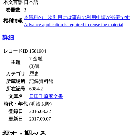
本文言語
日本語
巻冊数
3
本資料の二次利用には事前の利用申請が必要です
権利情報
Advance application is required to reuse the material
詳細
レコードID
1581904
7 金融
主題
(3)講
カテゴリ
歴史
所蔵場所
記録資料館
所在記号
6984-2
文庫名
日田千原家文書
時代・年代
(明治以降)
登録日
2016.03.22
更新日
2017.09.07
探す・調べる