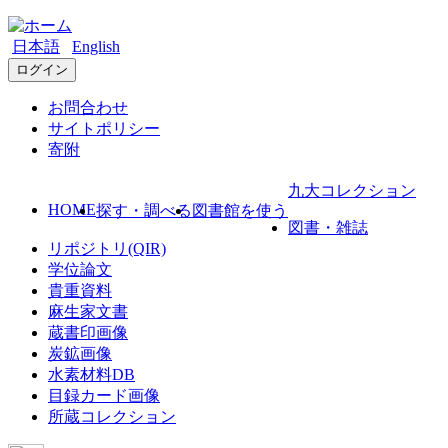
日本語
English
ログイン
お問合わせ
サイトポリシー
寄附
九大コレクション
HOME
探す・調べる
図書館を使う
図書・雑誌
リポジトリ(QIR)
学位論文
貴重資料
麻生家文書
蔵書印画像
炭鉱画像
水素材料DB
目録カード画像
所蔵コレクション