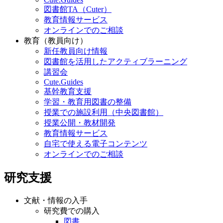
図書館TA（Cuter）
教育情報サービス
オンラインでのご相談
教育（教員向け）
新任教員向け情報
図書館を活用したアクティブラーニング
講習会
Cute.Guides
基幹教育支援
学習・教育用図書の整備
授業での施設利用（中央図書館）
授業公開・教材開発
教育情報サービス
自宅で使える電子コンテンツ
オンラインでのご相談
研究支援
文献・情報の入手
研究費での購入
図書