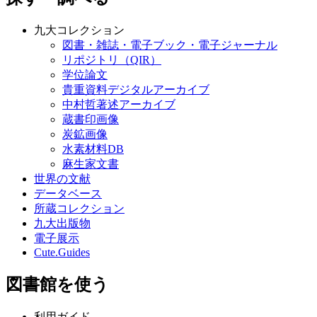
九大コレクション
図書・雑誌・電子ブック・電子ジャーナル
リポジトリ（QIR）
学位論文
貴重資料デジタルアーカイブ
中村哲著述アーカイブ
蔵書印画像
炭鉱画像
水素材料DB
麻生家文書
世界の文献
データベース
所蔵コレクション
九大出版物
電子展示
Cute.Guides
図書館を使う
利用ガイド