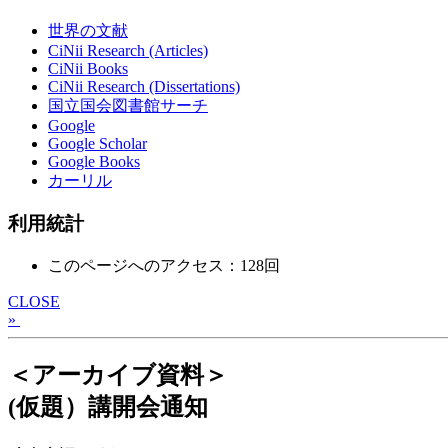
世界の文献
CiNii Research (Articles)
CiNii Books
CiNii Research (Dissertations)
国立国会図書館サーチ
Google
Google Scholar
Google Books
カーリル
利用統計
このページへのアクセス：128回
CLOSE
»
＜アーカイブ資料＞
(仮題）講開会通知