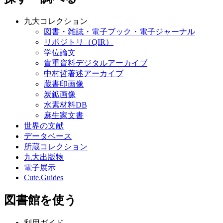
九大コレクション
図書・雑誌・電子ブック・電子ジャーナル
リポジトリ（QIR）
学位論文
貴重資料デジタルアーカイブ
中村哲著述アーカイブ
蔵書印画像
炭鉱画像
水素材料DB
麻生家文書
世界の文献
データベース
所蔵コレクション
九大出版物
電子展示
Cute.Guides
図書館を使う
利用ガイド