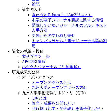
雑誌
論文の入手
きゅうとE-Journals（AtoZリスト）
本学の電子ジャーナル購読に関する情報
購読していないジャーナルのフルテキスト
入手方法
学外からの文献取り寄せ
キャンパス外からの電子ジャーナル等の利
用
論文の執筆・投稿
文献管理ツール
APC割引情報
ハゲタカジャーナル（注意喚起）
研究成果の公開
オープンアクセス
オープンアクセスとは
九州大学オープンアクセス方針
九州大学学術情報リポジトリ（QIR）
QIRとは
論文・成果を公開したい
刊行物（紀要・学会誌）を電子化したい