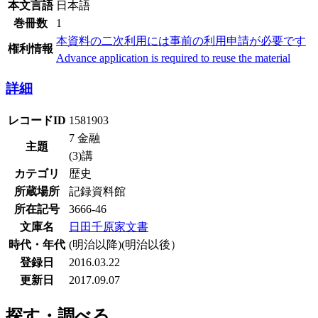
本文言語
日本語
巻冊数
1
本資料の二次利用には事前の利用申請が必要です
権利情報
Advance application is required to reuse the material
詳細
レコードID
1581903
7 金融
主題
(3)講
カテゴリ
歴史
所蔵場所
記録資料館
所在記号
3666-46
文庫名
日田千原家文書
時代・年代
(明治以降)(明治以後）
登録日
2016.03.22
更新日
2017.09.07
探す・調べる