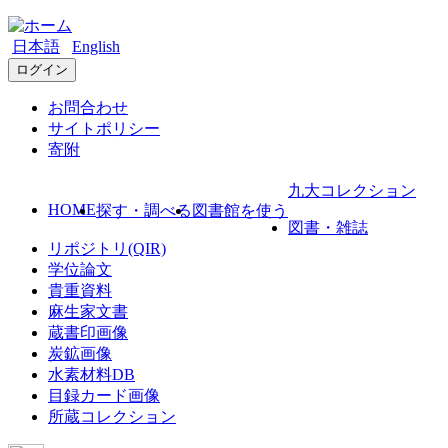
日本語
English
ログイン
お問合わせ
サイトポリシー
寄附
九大コレクション
HOME
探す・調べる
図書館を使う
図書・雑誌
リポジトリ(QIR)
学位論文
貴重資料
麻生家文書
蔵書印画像
炭鉱画像
水素材料DB
目録カード画像
所蔵コレクション