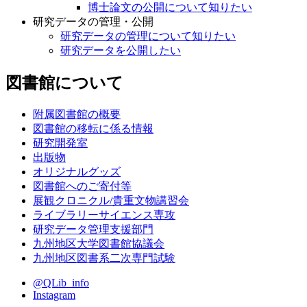
博士論文の公開について知りたい
研究データの管理・公開
研究データの管理について知りたい
研究データを公開したい
図書館について
附属図書館の概要
図書館の移転に係る情報
研究開発室
出版物
オリジナルグッズ
図書館へのご寄付等
展観クロニクル/貴重文物講習会
ライブラリーサイエンス専攻
研究データ管理支援部門
九州地区大学図書館協議会
九州地区図書系二次専門試験
@QLib_info
Instagram