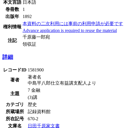
本文言語
日本語
巻冊数
1
出版年
1892
本資料の二次利用には事前の利用申請が必要です
権利情報
Advance application is required to reuse the material
千原藤一郎宛
注記
領収証
詳細
レコードID
1581900
著者名
著者
中島平八郎仕立有益講支配人より
7 金融
主題
(3)講
カテゴリ
歴史
所蔵場所
記録資料館
所在記号
670-2
文庫名
日田千原家文書