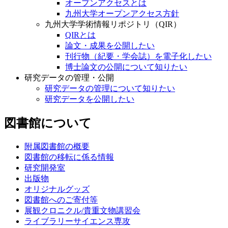
オープンアクセスとは
九州大学オープンアクセス方針
九州大学学術情報リポジトリ（QIR）
QIRとは
論文・成果を公開したい
刊行物（紀要・学会誌）を電子化したい
博士論文の公開について知りたい
研究データの管理・公開
研究データの管理について知りたい
研究データを公開したい
図書館について
附属図書館の概要
図書館の移転に係る情報
研究開発室
出版物
オリジナルグッズ
図書館へのご寄付等
展観クロニクル/貴重文物講習会
ライブラリーサイエンス専攻