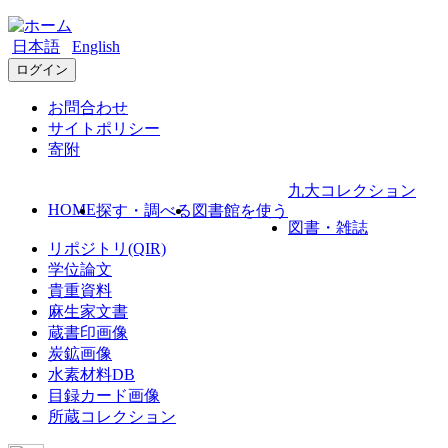
日本語
English
ログイン
お問合わせ
サイトポリシー
寄附
九大コレクション
HOME
探す・調べる
図書館を使う
図書・雑誌
リポジトリ(QIR)
学位論文
貴重資料
麻生家文書
蔵書印画像
炭鉱画像
水素材料DB
目録カード画像
所蔵コレクション