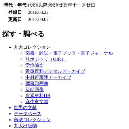
時代・年代
(明治以降)明治廿五年十一月廿日
登録日
2016.03.22
更新日
2017.09.07
探す・調べる
九大コレクション
図書・雑誌・電子ブック・電子ジャーナル
リポジトリ（QIR）
学位論文
貴重資料デジタルアーカイブ
中村哲著述アーカイブ
蔵書印画像
炭鉱画像
水素材料DB
麻生家文書
世界の文献
データベース
所蔵コレクション
九大出版物