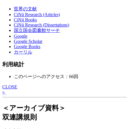
世界の文献
CiNii Research (Articles)
CiNii Books
CiNii Research (Dissertations)
国立国会図書館サーチ
Google
Google Scholar
Google Books
カーリル
利用統計
このページへのアクセス：66回
CLOSE
»
＜アーカイブ資料＞
双連講規則