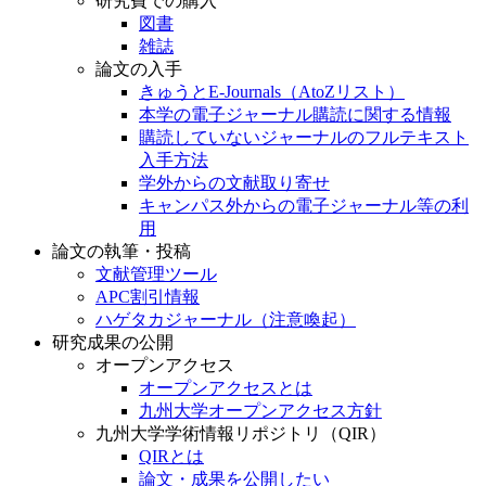
研究費での購入
図書
雑誌
論文の入手
きゅうとE-Journals（AtoZリスト）
本学の電子ジャーナル購読に関する情報
購読していないジャーナルのフルテキスト
入手方法
学外からの文献取り寄せ
キャンパス外からの電子ジャーナル等の利
用
論文の執筆・投稿
文献管理ツール
APC割引情報
ハゲタカジャーナル（注意喚起）
研究成果の公開
オープンアクセス
オープンアクセスとは
九州大学オープンアクセス方針
九州大学学術情報リポジトリ（QIR）
QIRとは
論文・成果を公開したい