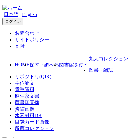
日本語
English
ログイン
お問合わせ
サイトポリシー
寄附
九大コレクション
HOME
探す・調べる
図書館を使う
図書・雑誌
リポジトリ(QIR)
学位論文
貴重資料
麻生家文書
蔵書印画像
炭鉱画像
水素材料DB
目録カード画像
所蔵コレクション