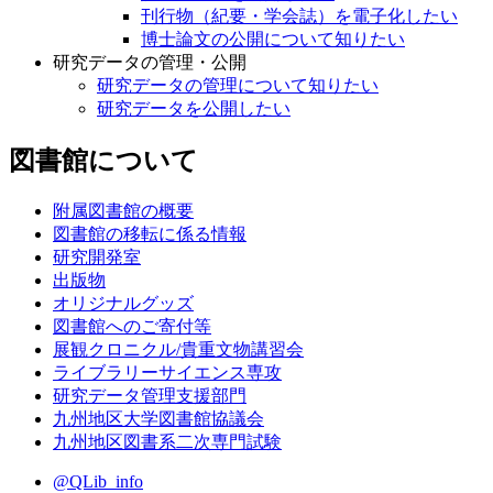
刊行物（紀要・学会誌）を電子化したい
博士論文の公開について知りたい
研究データの管理・公開
研究データの管理について知りたい
研究データを公開したい
図書館について
附属図書館の概要
図書館の移転に係る情報
研究開発室
出版物
オリジナルグッズ
図書館へのご寄付等
展観クロニクル/貴重文物講習会
ライブラリーサイエンス専攻
研究データ管理支援部門
九州地区大学図書館協議会
九州地区図書系二次専門試験
@QLib_info