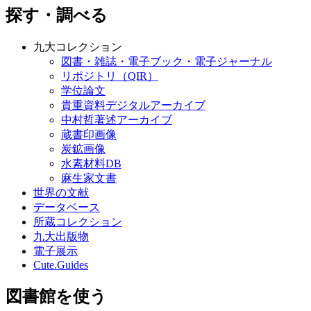
探す・調べる
九大コレクション
図書・雑誌・電子ブック・電子ジャーナル
リポジトリ（QIR）
学位論文
貴重資料デジタルアーカイブ
中村哲著述アーカイブ
蔵書印画像
炭鉱画像
水素材料DB
麻生家文書
世界の文献
データベース
所蔵コレクション
九大出版物
電子展示
Cute.Guides
図書館を使う