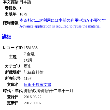
本文言語
日本語
巻冊数
1
出版年
1879
本資料の二次利用には事前の利用申請が必要です
権利情報
Advance application is required to reuse the material
詳細
レコードID
1581886
7 金融
主題
(3)講
カテゴリ
歴史
所蔵場所
記録資料館
所在記号
1197
文庫名
日田千原家文書
時代・年代
(明治以降)明治十二年十一月
登録日
2016.03.22
更新日
2017.09.07