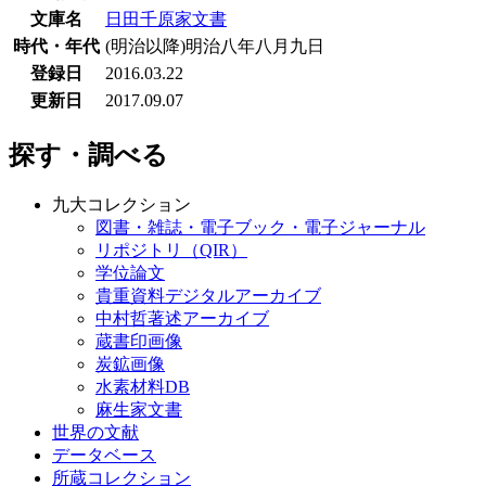
文庫名
日田千原家文書
時代・年代
(明治以降)明治八年八月九日
登録日
2016.03.22
更新日
2017.09.07
探す・調べる
九大コレクション
図書・雑誌・電子ブック・電子ジャーナル
リポジトリ（QIR）
学位論文
貴重資料デジタルアーカイブ
中村哲著述アーカイブ
蔵書印画像
炭鉱画像
水素材料DB
麻生家文書
世界の文献
データベース
所蔵コレクション