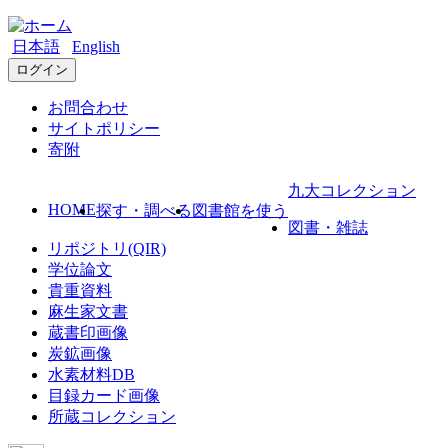
日本語
English
ログイン
お問合わせ
サイトポリシー
寄附
九大コレクション
HOME
探す・調べる
図書館を使う
図書・雑誌
リポジトリ(QIR)
学位論文
貴重資料
麻生家文書
蔵書印画像
炭鉱画像
水素材料DB
目録カード画像
所蔵コレクション