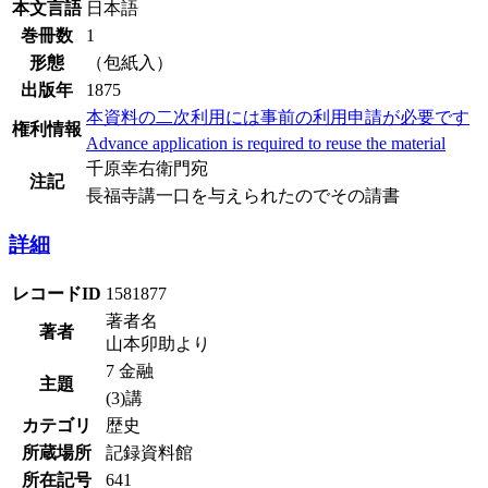
本文言語
日本語
巻冊数
1
形態
（包紙入）
出版年
1875
本資料の二次利用には事前の利用申請が必要です
権利情報
Advance application is required to reuse the material
千原幸右衛門宛
注記
長福寺講一口を与えられたのでその請書
詳細
レコードID
1581877
著者名
著者
山本卯助より
7 金融
主題
(3)講
カテゴリ
歴史
所蔵場所
記録資料館
所在記号
641