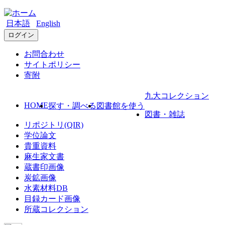
日本語
English
ログイン
お問合わせ
サイトポリシー
寄附
九大コレクション
HOME
探す・調べる
図書館を使う
図書・雑誌
リポジトリ(QIR)
学位論文
貴重資料
麻生家文書
蔵書印画像
炭鉱画像
水素材料DB
目録カード画像
所蔵コレクション