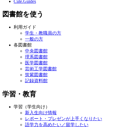
Cute.Guides
図書館を使う
利用ガイド
学生・教職員の方
一般の方
各図書館
中央図書館
理系図書館
医学図書館
芸術工学図書館
筑紫図書館
記録資料館
学習・教育
学習（学生向け）
新入生向け情報
レポート・プレゼンが上手くなりたい
語学力を高めたい／留学したい