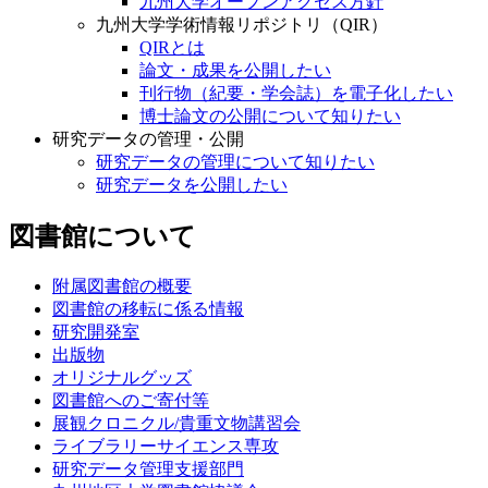
九州大学オープンアクセス方針
九州大学学術情報リポジトリ（QIR）
QIRとは
論文・成果を公開したい
刊行物（紀要・学会誌）を電子化したい
博士論文の公開について知りたい
研究データの管理・公開
研究データの管理について知りたい
研究データを公開したい
図書館について
附属図書館の概要
図書館の移転に係る情報
研究開発室
出版物
オリジナルグッズ
図書館へのご寄付等
展観クロニクル/貴重文物講習会
ライブラリーサイエンス専攻
研究データ管理支援部門