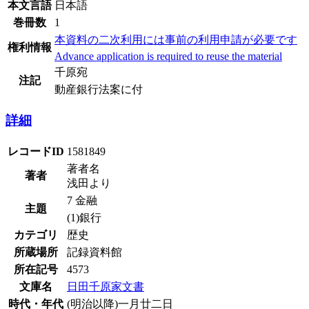
本文言語
日本語
巻冊数
1
本資料の二次利用には事前の利用申請が必要です
権利情報
Advance application is required to reuse the material
千原宛
注記
動産銀行法案に付
詳細
レコードID
1581849
著者名
著者
浅田より
7 金融
主題
(1)銀行
カテゴリ
歴史
所蔵場所
記録資料館
所在記号
4573
文庫名
日田千原家文書
時代・年代
(明治以降)一月廿二日