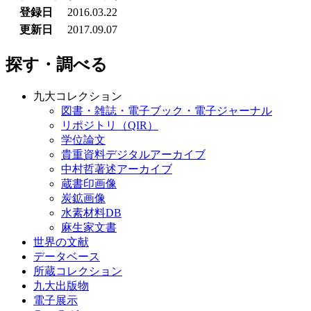
登録日
2016.03.22
更新日
2017.09.07
探す・調べる
九大コレクション
図書・雑誌・電子ブック・電子ジャーナル
リポジトリ（QIR）
学位論文
貴重資料デジタルアーカイブ
中村哲著述アーカイブ
蔵書印画像
炭鉱画像
水素材料DB
麻生家文書
世界の文献
データベース
所蔵コレクション
九大出版物
電子展示