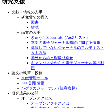
研究支援
文献・情報の入手
研究費での購入
図書
雑誌
論文の入手
きゅうとE-Journals（AtoZリスト）
本学の電子ジャーナル購読に関する情報
購読していないジャーナルのフルテキスト
入手方法
学外からの文献取り寄せ
キャンパス外からの電子ジャーナル等の利
用
論文の執筆・投稿
文献管理ツール
APC割引情報
ハゲタカジャーナル（注意喚起）
研究成果の公開
オープンアクセス
オープンアクセスとは