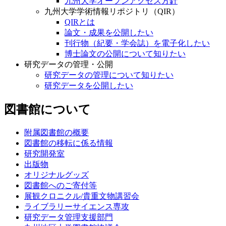
九州大学オープンアクセス方針
九州大学学術情報リポジトリ（QIR）
QIRとは
論文・成果を公開したい
刊行物（紀要・学会誌）を電子化したい
博士論文の公開について知りたい
研究データの管理・公開
研究データの管理について知りたい
研究データを公開したい
図書館について
附属図書館の概要
図書館の移転に係る情報
研究開発室
出版物
オリジナルグッズ
図書館へのご寄付等
展観クロニクル/貴重文物講習会
ライブラリーサイエンス専攻
研究データ管理支援部門