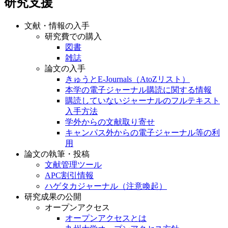
研究支援
文献・情報の入手
研究費での購入
図書
雑誌
論文の入手
きゅうとE-Journals（AtoZリスト）
本学の電子ジャーナル購読に関する情報
購読していないジャーナルのフルテキスト
入手方法
学外からの文献取り寄せ
キャンパス外からの電子ジャーナル等の利
用
論文の執筆・投稿
文献管理ツール
APC割引情報
ハゲタカジャーナル（注意喚起）
研究成果の公開
オープンアクセス
オープンアクセスとは