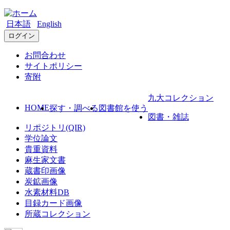
日本語
English
ログイン
お問合わせ
サイトポリシー
寄附
九大コレクション
HOME
探す・調べる
図書館を使う
図書・雑誌
リポジトリ(QIR)
学位論文
貴重資料
麻生家文書
蔵書印画像
炭鉱画像
水素材料DB
目録カード画像
所蔵コレクション