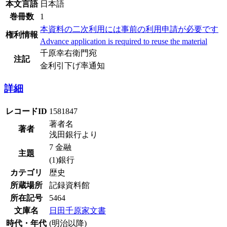
本文言語
日本語
巻冊数
1
本資料の二次利用には事前の利用申請が必要です
権利情報
Advance application is required to reuse the material
千原幸右衛門宛
注記
金利引下げ率通知
詳細
レコードID
1581847
著者名
著者
浅田銀行より
7 金融
主題
(1)銀行
カテゴリ
歴史
所蔵場所
記録資料館
所在記号
5464
文庫名
日田千原家文書
時代・年代
(明治以降)