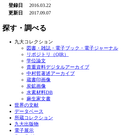
登録日
2016.03.22
更新日
2017.09.07
探す・調べる
九大コレクション
図書・雑誌・電子ブック・電子ジャーナル
リポジトリ（QIR）
学位論文
貴重資料デジタルアーカイブ
中村哲著述アーカイブ
蔵書印画像
炭鉱画像
水素材料DB
麻生家文書
世界の文献
データベース
所蔵コレクション
九大出版物
電子展示