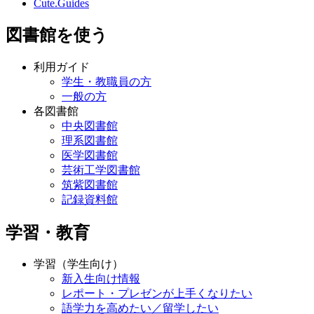
Cute.Guides
図書館を使う
利用ガイド
学生・教職員の方
一般の方
各図書館
中央図書館
理系図書館
医学図書館
芸術工学図書館
筑紫図書館
記録資料館
学習・教育
学習（学生向け）
新入生向け情報
レポート・プレゼンが上手くなりたい
語学力を高めたい／留学したい