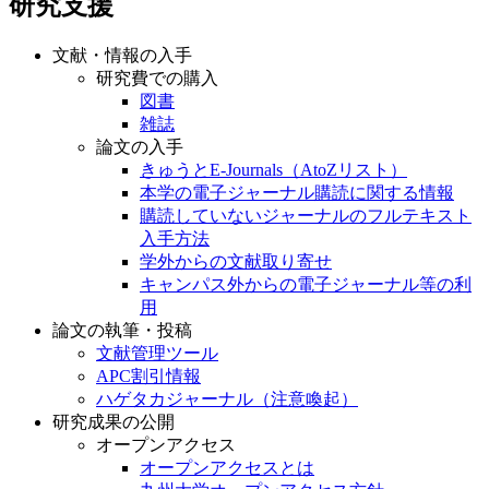
研究支援
文献・情報の入手
研究費での購入
図書
雑誌
論文の入手
きゅうとE-Journals（AtoZリスト）
本学の電子ジャーナル購読に関する情報
購読していないジャーナルのフルテキスト
入手方法
学外からの文献取り寄せ
キャンパス外からの電子ジャーナル等の利
用
論文の執筆・投稿
文献管理ツール
APC割引情報
ハゲタカジャーナル（注意喚起）
研究成果の公開
オープンアクセス
オープンアクセスとは