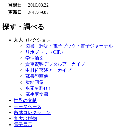
登録日
2016.03.22
更新日
2017.09.07
探す・調べる
九大コレクション
図書・雑誌・電子ブック・電子ジャーナル
リポジトリ（QIR）
学位論文
貴重資料デジタルアーカイブ
中村哲著述アーカイブ
蔵書印画像
炭鉱画像
水素材料DB
麻生家文書
世界の文献
データベース
所蔵コレクション
九大出版物
電子展示