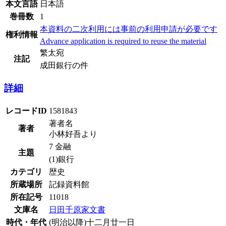
本文言語
日本語
巻冊数
1
本資料の二次利用には事前の利用申請が必要です
権利情報
Advance application is required to reuse the material
繁太宛
注記
成田銀行の件
詳細
レコードID
1581843
著者名
著者
小林好吾より
7 金融
主題
(1)銀行
カテゴリ
歴史
所蔵場所
記録資料館
所在記号
11018
文庫名
日田千原家文書
時代・年代
(明治以降)十二月廿一日