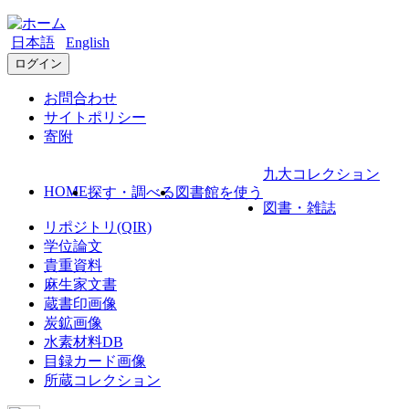
日本語
English
ログイン
お問合わせ
サイトポリシー
寄附
九大コレクション
HOME
探す・調べる
図書館を使う
図書・雑誌
リポジトリ(QIR)
学位論文
貴重資料
麻生家文書
蔵書印画像
炭鉱画像
水素材料DB
目録カード画像
所蔵コレクション