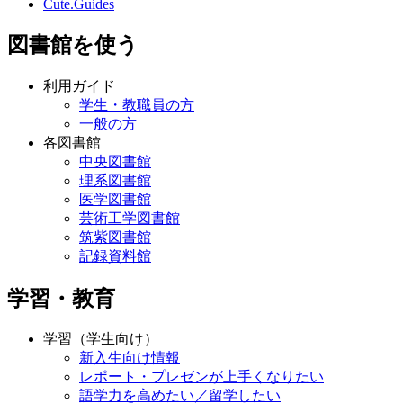
Cute.Guides
図書館を使う
利用ガイド
学生・教職員の方
一般の方
各図書館
中央図書館
理系図書館
医学図書館
芸術工学図書館
筑紫図書館
記録資料館
学習・教育
学習（学生向け）
新入生向け情報
レポート・プレゼンが上手くなりたい
語学力を高めたい／留学したい