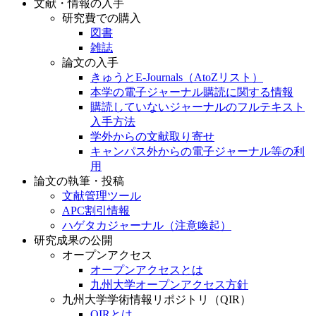
文献・情報の入手
研究費での購入
図書
雑誌
論文の入手
きゅうとE-Journals（AtoZリスト）
本学の電子ジャーナル購読に関する情報
購読していないジャーナルのフルテキスト
入手方法
学外からの文献取り寄せ
キャンパス外からの電子ジャーナル等の利
用
論文の執筆・投稿
文献管理ツール
APC割引情報
ハゲタカジャーナル（注意喚起）
研究成果の公開
オープンアクセス
オープンアクセスとは
九州大学オープンアクセス方針
九州大学学術情報リポジトリ（QIR）
QIRとは