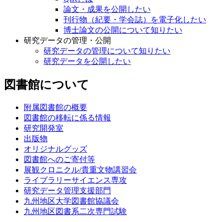
論文・成果を公開したい
刊行物（紀要・学会誌）を電子化したい
博士論文の公開について知りたい
研究データの管理・公開
研究データの管理について知りたい
研究データを公開したい
図書館について
附属図書館の概要
図書館の移転に係る情報
研究開発室
出版物
オリジナルグッズ
図書館へのご寄付等
展観クロニクル/貴重文物講習会
ライブラリーサイエンス専攻
研究データ管理支援部門
九州地区大学図書館協議会
九州地区図書系二次専門試験