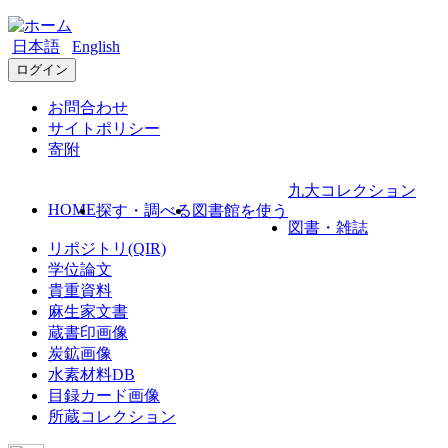
日本語
English
ログイン
お問合わせ
サイトポリシー
寄附
九大コレクション
HOME
探す・調べる
図書館を使う
図書・雑誌
リポジトリ(QIR)
学位論文
貴重資料
麻生家文書
蔵書印画像
炭鉱画像
水素材料DB
目録カード画像
所蔵コレクション