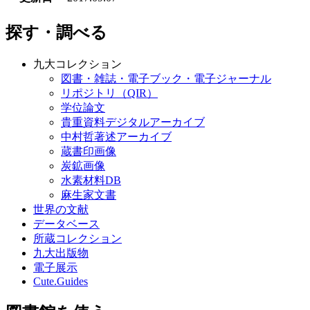
探す・調べる
九大コレクション
図書・雑誌・電子ブック・電子ジャーナル
リポジトリ（QIR）
学位論文
貴重資料デジタルアーカイブ
中村哲著述アーカイブ
蔵書印画像
炭鉱画像
水素材料DB
麻生家文書
世界の文献
データベース
所蔵コレクション
九大出版物
電子展示
Cute.Guides