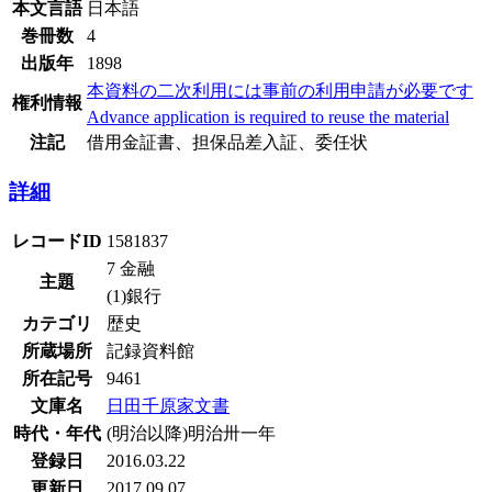
本文言語
日本語
巻冊数
4
出版年
1898
本資料の二次利用には事前の利用申請が必要です
権利情報
Advance application is required to reuse the material
注記
借用金証書、担保品差入証、委任状
詳細
レコードID
1581837
7 金融
主題
(1)銀行
カテゴリ
歴史
所蔵場所
記録資料館
所在記号
9461
文庫名
日田千原家文書
時代・年代
(明治以降)明治卅一年
登録日
2016.03.22
更新日
2017.09.07